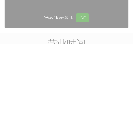
Waze Map 已禁用。
允许
营业时间
access_time
星
-
星
12:00 - 14:00
19:00 - 22:00