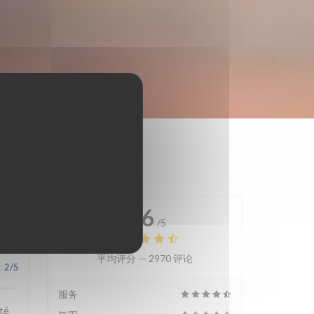
4.6
/5
平均评分 —
2970 评论
:
2
/5
服务
té