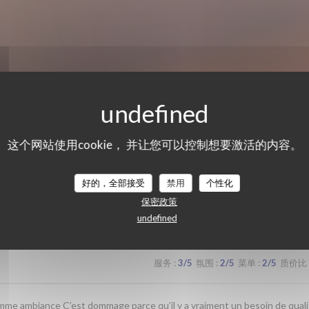
这个网站使用cookie， 并让您可以控制想要激活的内容。
们的顾客评分
好的，全部接受
禁用
个性化
保密政策
undefined
服务
:
3
/5
氛围
:
2
/5
菜单
:
2
/5
质价比
me ambiance C’est dommage parce qu’il y a vraiment un besoin de quali