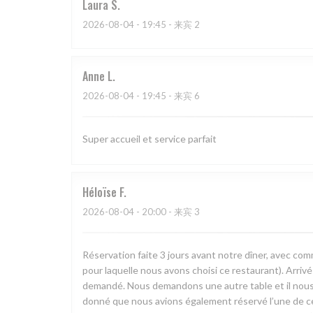
Laura
S
2026-08-04
- 19:45 - 来宾 2
Anne
L
2026-08-04
- 19:45 - 来宾 6
Super accueil et service parfait
Héloïse
F
2026-08-04
- 20:00 - 来宾 3
Réservation faite 3 jours avant notre dîner, avec com
pour laquelle nous avons choisi ce restaurant). Arri
demandé. Nous demandons une autre table et il nous e
donné que nous avions également réservé l’une de ces t