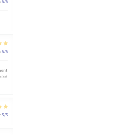
:
5
/5
:
5
/5
ement
 sied
:
5
/5