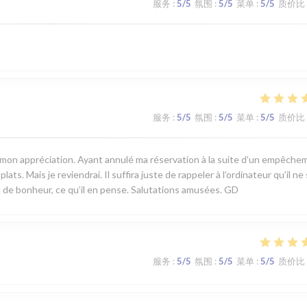
服务
:
5
/5
氛围
:
5
/5
菜单
:
5
/5
质价比
服务
:
5
/5
氛围
:
5
/5
菜单
:
5
/5
质价比
er mon appréciation. Ayant annulé ma réservation à la suite d’un empêch
ats. Mais je reviendrai. Il suffira juste de rappeler à l’ordinateur qu’il ne
 de bonheur, ce qu’il en pense. Salutations amusées. GD
服务
:
5
/5
氛围
:
5
/5
菜单
:
5
/5
质价比