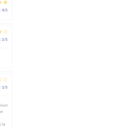
:
4
/5
:
3
/5
:
1
/5
aison
me
 la