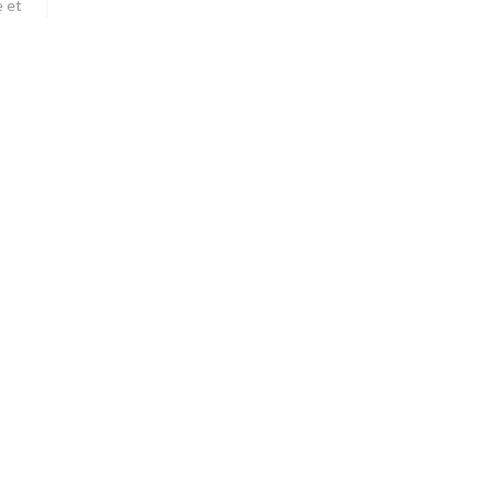
e et
s, ma
on
…
ice
:
5
/5