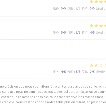
服务
:
5
/5
氛围
:
5
/5
菜单
:
5
/5
质价比
服务
:
5
/5
氛围
:
5
/5
菜单
:
4
/5
质价比
服务
:
4
/5
氛围
:
3
/5
菜单
:
2
/5
质价比
me précision que nous souhaitons être en terrasse avec vue sur le lac (r
vés sur place nous ne sommes pas aux tables qui bordent la terrasse com
st dit que ça n’est pas possible, tout étant réservé (pas sympa étant
ables) . Nous restons donc à notre table plus en retrait, en plein soleil,