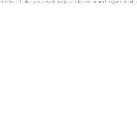
ntérieur. 1h plus tard, des clients juste à face de nous changent de tabl
ore. Il est donc possible de changer de table, mais visiblement pas pour
e la réservation. Concernant les plats, les quantités sont assez petite
es et avaient réellement un goût de cramé, même au cœur de la viande. M
 mari était composé à 80% de glaçons. 9€ pour 3 gorgées de soft en somme
pas cool après tout le reste. Le seul point positif reste la qualité du serv
ient rien et que nous avons donc choisi de ne pas importuner avec notre
服务
:
5
/5
氛围
:
5
/5
菜单
:
5
/5
质价比
1
2
3