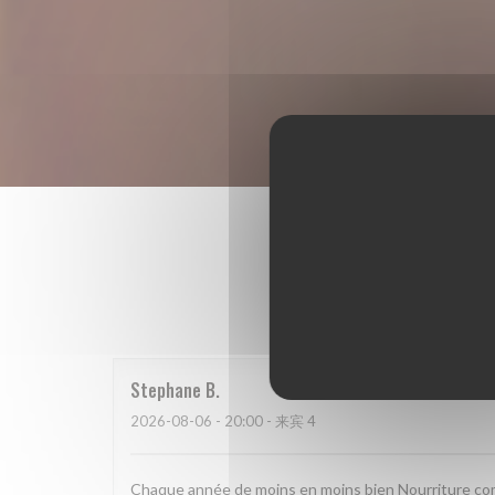
我
Stephane
B
2026-08-06
- 20:00 - 来宾 4
Chaque année de moins en moins bien Nourriture com