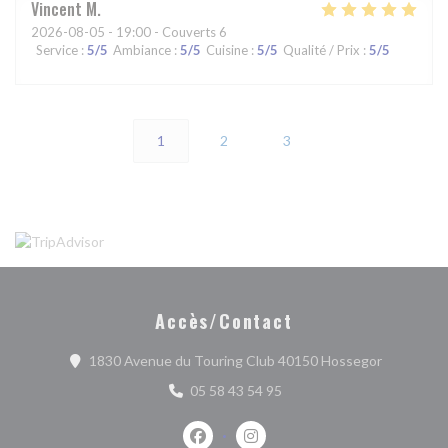
Vincent
M
2026-08-05
- 19:00 - Couverts 6
Service
:
5
/5
Ambiance
:
5
/5
Cuisine
:
5
/5
Qualité / Prix
:
5
/5
1
2
3
Accès/Contact
((ouvre un
1830 Avenue du Touring Club 40150 Hossegor
05 58 43 54 95
Facebook ((ouvre une nouvelle fenêtr
Instagram ((ouvre une nouvell