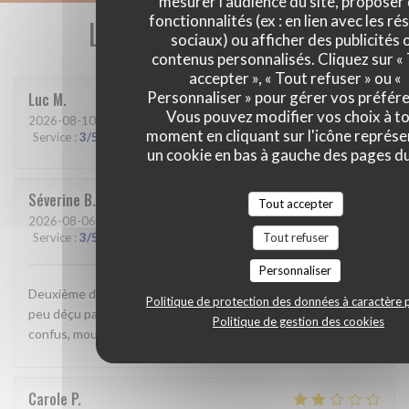
mesurer l'audience du site, proposer
fonctionnalités (ex : en lien avec les r
Les avis de nos clients
sociaux) ou afficher des publicités 
contenus personnalisés. Cliquez sur «
accepter », « Tout refuser » ou «
Personnaliser » pour gérer vos préfér
Luc
M
Vous pouvez modifier vos choix à t
2026-08-10
- 12:30 - Couverts 2
moment en cliquant sur l'icône représ
Service
:
3
/5
Ambiance
:
4
/5
Cuisine
:
3
/5
Qualité / Prix
:
3
/5
un cookie en bas à gauche des pages du
Séverine
B
Tout accepter
2026-08-06
- 19:45 - Couverts 4
Service
:
3
/5
Ambiance
:
5
/5
Cuisine
:
3
/5
Qualité / Prix
:
4
/5
Tout refuser
Personnaliser
Deuxième dîner dans ce superbe bistrot malheureusement un
Politique de protection des données à caractère 
peu déçu par rapport à la première fois : service lent et
Politique de gestion des cookies
confus, moules froides …. C’est dommage
Carole
P