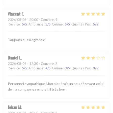
Vincent
F
2026-08-06
- 20:00 - Couverts 4
Service
:
5
/5
Ambiance
:
5
/5
Cuisine
:
5
/5
Qualité / Prix
:
5
/5
Toujours aussi agréable
Daniel
L
2026-08-06
- 12:30 - Couverts 2
Service
:
5
/5
Ambiance
:
4
/5
Cuisine
:
3
/5
Qualité / Prix
:
3
/5
Personnel sympathique Mon plat était un peu décevant celui
de ma compagne semble t il très bon
Johan
M
2026-08-06
- 19:15 - Couverts 3