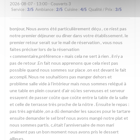
2026-08-07
- 13:00 - Couverts 3
Service
:
3
/5
Ambiance
:
2
/5
Cuisine
:
4
/5
Qualité / Prix
:
3
/5
bonjour, Nous avons été particulièrement déçu , ce n’est pas
notre premier déjeuner ou dîner dans votre établissement. le
premier retour serait sur le mail de réservation , vous nous
faites préciser lors de la réservation
« commentaire,préférence » mais cela ne sert à rien . il n’y a
pas de retour .En fait nous apprenons que cela n’est pas
possible quand nous sommes sur place .on est devant le fait
accompli. Nous ne souhaitions pas manger dehors et
problème salle vide à l’intérieur mais nous sommes relégué à
une table en plein courant d’air où les serveuses et serveur
essayent de passer coûte que coûte entre la table de la salle
et celle de terrasse très proche de la nôtre . Ensuite le repas :
pas très agréable ,on a dû demander les sauces pour le tartare
ensuite demander le sel bref nous avons mangé notre plat et
nous sommes partis. c,était l’anniversaire de mon mari
,vraiment pas un bon moment nous avons pris le dessert
ailleurs.