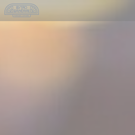
Πίνακας διαχείρισης "Μπισκότων" (Cookies)