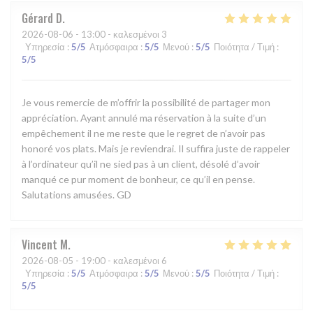
Gérard
D
2026-08-06
- 13:00 - καλεσμένοι 3
Υπηρεσία
:
5
/5
Ατμόσφαιρα
:
5
/5
Μενού
:
5
/5
Ποιότητα / Τιμή
:
5
/5
Je vous remercie de m’offrir la possibilité de partager mon
appréciation. Ayant annulé ma réservation à la suite d’un
empêchement il ne me reste que le regret de n’avoir pas
honoré vos plats. Mais je reviendrai. Il suffira juste de rappeler
à l’ordinateur qu’il ne sied pas à un client, désolé d’avoir
manqué ce pur moment de bonheur, ce qu’il en pense.
Salutations amusées. GD
Vincent
M
2026-08-05
- 19:00 - καλεσμένοι 6
Υπηρεσία
:
5
/5
Ατμόσφαιρα
:
5
/5
Μενού
:
5
/5
Ποιότητα / Τιμή
:
5
/5