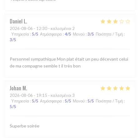
Daniel
L
2026-08-06
- 12:30 - καλεσμένοι 2
Υπηρεσία
:
5
/5
Ατμόσφαιρα
:
4
/5
Μενού
:
3
/5
Ποιότητα / Τιμή
:
3
/5
Personnel sympathique Mon plat était un peu décevant celui
de ma compagne semble t il très bon
Johan
M
2026-08-06
- 19:15 - καλεσμένοι 3
Υπηρεσία
:
5
/5
Ατμόσφαιρα
:
5
/5
Μενού
:
5
/5
Ποιότητα / Τιμή
:
5
/5
Superbe soirée