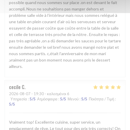
possible quand nous sommes sur place .on est devant le fait
accompli. Nous ne souhaitions pas manger dehors et
problème salle vide à l’intérieur mais nous sommes relégué à
une table en plein courant d’air où les serveuses et serveur
essayent de passer coûte que coûte entre la table de la salle
et celle de terrasse très proche de la nôtre . Ensuite le repas :
pas très agréable ,on a dû demander les sauces pour le tartare
ensuite demander le sel bref nous avons mangé notre plat et
nous sommes partis. c,était l’anniversaire de mon mari
,vraiment pas un bon moment nous avons pris le dessert
ailleurs.
cecile
C
2026-08-07
- 19:30 - καλεσμένοι 6
Υπηρεσία
:
5
/5
Ατμόσφαιρα
:
5
/5
Μενού
:
5
/5
Ποιότητα / Τιμή
:
5
/5
Vraiment top! Excellente cuisine, super service, un
emplacement de rêve. Le tout pour des prix très corrects! On