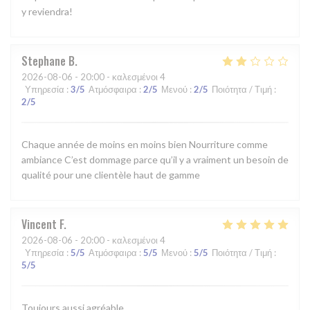
y reviendra!
Stephane
B
2026-08-06
- 20:00 - καλεσμένοι 4
Υπηρεσία
:
3
/5
Ατμόσφαιρα
:
2
/5
Μενού
:
2
/5
Ποιότητα / Τιμή
:
2
/5
Chaque année de moins en moins bien Nourriture comme
ambiance C’est dommage parce qu’il y a vraiment un besoin de
qualité pour une clientèle haut de gamme
Vincent
F
2026-08-06
- 20:00 - καλεσμένοι 4
Υπηρεσία
:
5
/5
Ατμόσφαιρα
:
5
/5
Μενού
:
5
/5
Ποιότητα / Τιμή
:
5
/5
Toujours aussi agréable