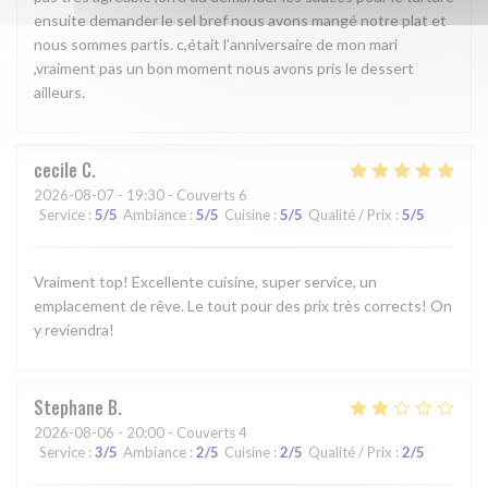
ensuite demander le sel bref nous avons mangé notre plat et
nous sommes partis. c,était l’anniversaire de mon mari
,vraiment pas un bon moment nous avons pris le dessert
ailleurs.
cecile
C
2026-08-07
- 19:30 - Couverts 6
Service
:
5
/5
Ambiance
:
5
/5
Cuisine
:
5
/5
Qualité / Prix
:
5
/5
Vraiment top! Excellente cuisine, super service, un
emplacement de rêve. Le tout pour des prix très corrects! On
y reviendra!
Stephane
B
2026-08-06
- 20:00 - Couverts 4
Service
:
3
/5
Ambiance
:
2
/5
Cuisine
:
2
/5
Qualité / Prix
:
2
/5