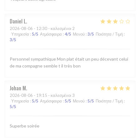
Daniel
L
2026-08-06
- 12:30 - καλεσμένοι 2
Υπηρεσία
:
5
/5
Ατμόσφαιρα
:
4
/5
Μενού
:
3
/5
Ποιότητα / Τιμή
:
3
/5
Personnel sympathique Mon plat était un peu décevant celui
de ma compagne semble t il très bon
Johan
M
2026-08-06
- 19:15 - καλεσμένοι 3
Υπηρεσία
:
5
/5
Ατμόσφαιρα
:
5
/5
Μενού
:
5
/5
Ποιότητα / Τιμή
:
5
/5
Superbe soirée