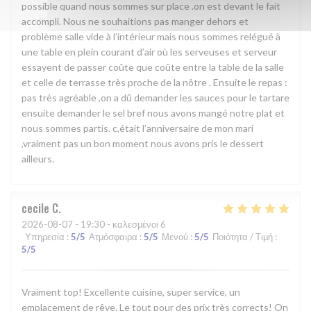
possible quand nous sommes sur place .on est devant le fait
accompli. Nous ne souhaitions pas manger dehors et
problème salle vide à l’intérieur mais nous sommes relégué à
une table en plein courant d’air où les serveuses et serveur
essayent de passer coûte que coûte entre la table de la salle
et celle de terrasse très proche de la nôtre . Ensuite le repas :
pas très agréable ,on a dû demander les sauces pour le tartare
ensuite demander le sel bref nous avons mangé notre plat et
nous sommes partis. c,était l’anniversaire de mon mari
,vraiment pas un bon moment nous avons pris le dessert
ailleurs.
cecile
C
2026-08-07
- 19:30 - καλεσμένοι 6
Υπηρεσία
:
5
/5
Ατμόσφαιρα
:
5
/5
Μενού
:
5
/5
Ποιότητα / Τιμή
:
5
/5
Vraiment top! Excellente cuisine, super service, un
emplacement de rêve. Le tout pour des prix très corrects! On