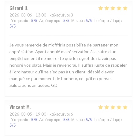
Gérard
D
2026-08-06
- 13:00 - καλεσμένοι 3
Υπηρεσία
:
5
/5
Ατμόσφαιρα
:
5
/5
Μενού
:
5
/5
Ποιότητα / Τιμή
:
5
/5
Je vous remercie de m’offrir la possibilité de partager mon
appréciation. Ayant annulé ma réservation à la suite d’un
empêchement il ne me reste que le regret de n’avoir pas
honoré vos plats. Mais je reviendrai. Il suffira juste de rappeler
à l’ordinateur qu’il ne sied pas à un client, désolé d’avoir
manqué ce pur moment de bonheur, ce qu’il en pense.
Salutations amusées. GD
Vincent
M
2026-08-05
- 19:00 - καλεσμένοι 6
Υπηρεσία
:
5
/5
Ατμόσφαιρα
:
5
/5
Μενού
:
5
/5
Ποιότητα / Τιμή
:
5
/5