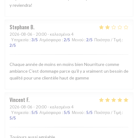
y reviendra!
Stephane
B
2026-08-06
- 20:00 - καλεσμένοι 4
Υπηρεσία
:
3
/5
Ατμόσφαιρα
:
2
/5
Μενού
:
2
/5
Ποιότητα / Τιμή
:
2
/5
Chaque année de moins en moins bien Nourriture comme
ambiance C’est dommage parce qu’il y a vraiment un besoin de
qualité pour une clientèle haut de gamme
Vincent
F
2026-08-06
- 20:00 - καλεσμένοι 4
Υπηρεσία
:
5
/5
Ατμόσφαιρα
:
5
/5
Μενού
:
5
/5
Ποιότητα / Τιμή
:
5
/5
Toujours aussi agréable