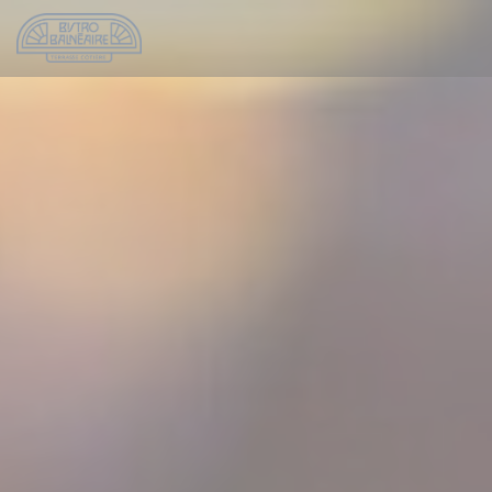
Πίνακας διαχείρισης "Μπισκότων" (Cookies)