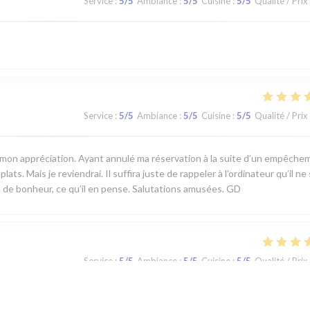
Service
:
5
/5
Ambiance
:
5
/5
Cuisine
:
5
/5
Qualité / Prix
Service
:
5
/5
Ambiance
:
5
/5
Cuisine
:
5
/5
Qualité / Prix
er mon appréciation. Ayant annulé ma réservation à la suite d’un empêch
ats. Mais je reviendrai. Il suffira juste de rappeler à l’ordinateur qu’il ne
 de bonheur, ce qu’il en pense. Salutations amusées. GD
Service
:
5
/5
Ambiance
:
5
/5
Cuisine
:
5
/5
Qualité / Prix