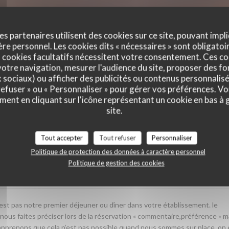
es partenaires utilisent des cookies sur ce site, pouvant impli
e personnel. Les cookies dits « nécessaires » sont obligatoir
 cookies facultatifs nécessitent votre consentement. Ces co
otre navigation, mesurer l'audience du site, proposer des fon
x sociaux) ou afficher des publicités ou contenus personnalisé
 refuser » ou « Personnaliser » pour gérer vos préférences. V
ment en cliquant sur l'icône représentant un cookie en bas à
vis de nos clients
site.
Tout accepter
Tout refuser
Personnaliser
Politique de protection des données à caractère personnel
Politique de gestion des cookies
Service
:
3
/5
Ambiance
:
2
/5
Cuisine
:
4
/5
Qualité / Prix
’est pas notre premier déjeuner ou dîner dans votre établissement. le
s nous faites préciser lors de la réservation « commentaire,préférence » m
nous apprenons que cela n’est pas possible quand nous sommes sur place .on 