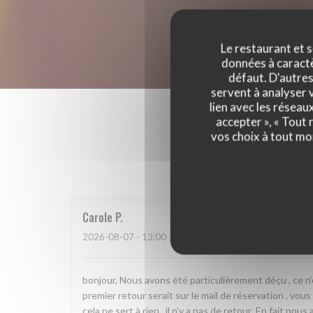
Le restaurant et s
données à caractèr
défaut. D'autres
servent à analyser v
lien avec les réseau
accepter », « Tout
vos choix à tout mo
Les a
Carole
P
2026-08-07
- 13:00 - Couverts 3
bonjour, Nous avons été particulièrement déçu , ce n
premier retour serait sur le mail de réservation , vou
cela ne sert à rien . il n’y a pas de retour .En fait 