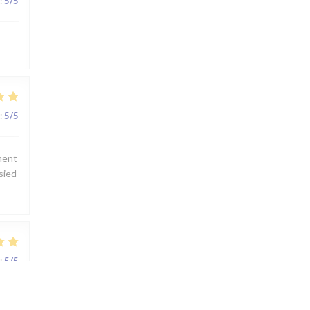
:
5
/5
:
5
/5
ement
 sied
:
5
/5