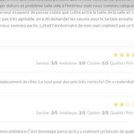
ger dehors et problème salle vide à l’intérieur mais nous sommes relégué
erveur essayent de passer coûte que coûte entre la table de la salle et c
 : pas très agréable ,on a dû demander les sauces pour le tartare ensuite
nous sommes partis. c,était l’anniversaire de mon mari ,vraiment pas un 
Service
:
5
/5
Ambiance
:
5
/5
Cuisine
:
5
/5
Qualité / Prix
emplacement de rêve. Le tout pour des prix très corrects! On y reviendra
Service
:
3
/5
Ambiance
:
2
/5
Cuisine
:
2
/5
Qualité / Prix
me ambiance C’est dommage parce qu’il y a vraiment un besoin de quali