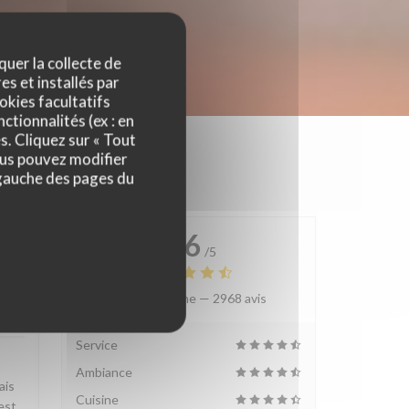
quer la collecte de
es et installés par
okies facultatifs
ctionnalités (ex : en
s. Cliquez sur « Tout
ous pouvez modifier
 gauche des pages du
4.6
/5
Note moyenne —
2968 avis
:
3
/5
Service
Ambiance
ais
Cuisine
est