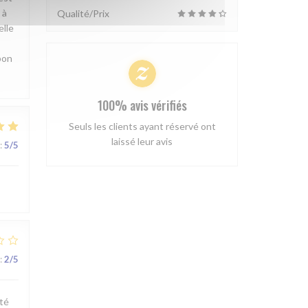
 à
Qualité/Prix
elle
bon
100% avis vérifiés
Seuls les clients ayant réservé ont
laissé leur avis
:
5
/5
!
:
2
/5
té