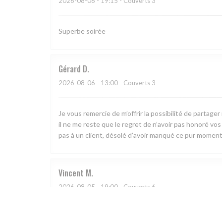
2026-08-06
- 19:15 - Couverts 3
Superbe soirée
Gérard
D
2026-08-06
- 13:00 - Couverts 3
Je vous remercie de m’offrir la possibilité de partag
il ne me reste que le regret de n’avoir pas honoré vos pl
pas à un client, désolé d’avoir manqué ce pur moment
Vincent
M
2026-08-05
- 19:00 - Couverts 6