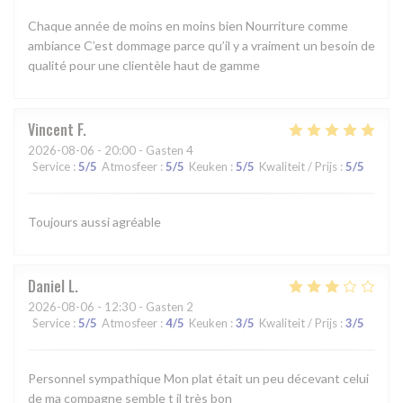
Chaque année de moins en moins bien Nourriture comme
ambiance C’est dommage parce qu’il y a vraiment un besoin de
qualité pour une clientèle haut de gamme
Vincent
F
2026-08-06
- 20:00 - Gasten 4
Service
:
5
/5
Atmosfeer
:
5
/5
Keuken
:
5
/5
Kwaliteit / Prijs
:
5
/5
Toujours aussi agréable
Daniel
L
2026-08-06
- 12:30 - Gasten 2
Service
:
5
/5
Atmosfeer
:
4
/5
Keuken
:
3
/5
Kwaliteit / Prijs
:
3
/5
Personnel sympathique Mon plat était un peu décevant celui
de ma compagne semble t il très bon