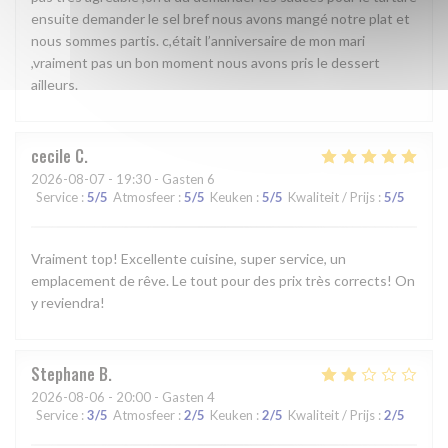
ensuite demander le sel bref nous avons mangé notre plat et
nous sommes partis. c,était l’anniversaire de mon mari
,vraiment pas un bon moment nous avons pris le dessert
ailleurs.
cecile
C
2026-08-07
- 19:30 - Gasten 6
Service
:
5
/5
Atmosfeer
:
5
/5
Keuken
:
5
/5
Kwaliteit / Prijs
:
5
/5
Vraiment top! Excellente cuisine, super service, un
emplacement de rêve. Le tout pour des prix très corrects! On
y reviendra!
Stephane
B
2026-08-06
- 20:00 - Gasten 4
Service
:
3
/5
Atmosfeer
:
2
/5
Keuken
:
2
/5
Kwaliteit / Prijs
:
2
/5