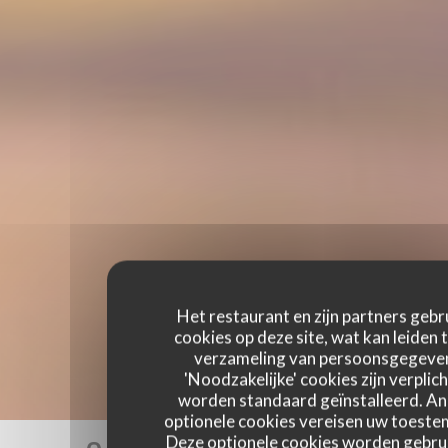
Het restaurant en zijn partners gebr
cookies op deze site, wat kan leiden 
verzameling van persoonsgegeve
'Noodzakelijke' cookies zijn verplich
worden standaard geïnstalleerd. A
optionele cookies vereisen uw toest
Deze optionele cookies worden gebru