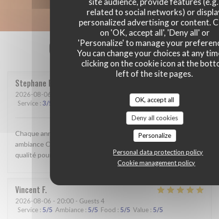
site audience, provide features (e.g.
related to social networks) or displ
personalized advertising or content. C
on 'OK, accept all', 'Deny all' or
Our customer ratings
'Personalize' to manage your preferen
You can change your choices at any tim
clicking on the cookie icon at the bot
left of the site pages.
Stephane
B
2026-08-06
- 20:00 - Guests 4
OK, accept all
Service
:
3
/5
Ambiance
:
2
/5
Food
:
2
/5
Value
:
2
/5
Deny all cookies
Chaque année de moins en moins bien Nourriture comme
Personalize
ambiance C’est dommage parce qu’il y a vraiment un besoin de
Personal data protection policy
qualité pour une clientèle haut de gamme
Cookie management policy
Vincent
F
2026-08-06
- 20:00 - Guests 4
Service
:
5
/5
Ambiance
:
5
/5
Food
:
5
/5
Value
:
5
/5