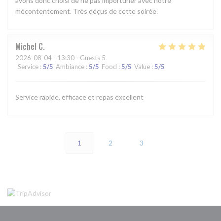
avons donc choisi de ne pas importuner avec notre
mécontentement. Très déçus de cette soirée.
Michel
C
2026-08-04
- 13:30 - Guests 5
Service
:
5
/5
Ambiance
:
5
/5
Food
:
5
/5
Value
:
5
/5
Service rapide, efficace et repas excellent
1
2
3