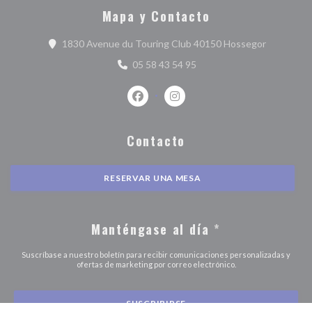
Mapa y Contacto
((abre en 
1830 Avenue du Touring Club 40150 Hossegor
05 58 43 54 95
Facebook ((abre en una nueva ventan
Instagram ((abre en una nuev
Contacto
RESERVAR UNA MESA
Manténgase al día
*
Suscríbase a nuestro boletín para recibir comunicaciones personalizadas y
ofertas de marketing por correo electrónico.
SUSCRIBIRSE