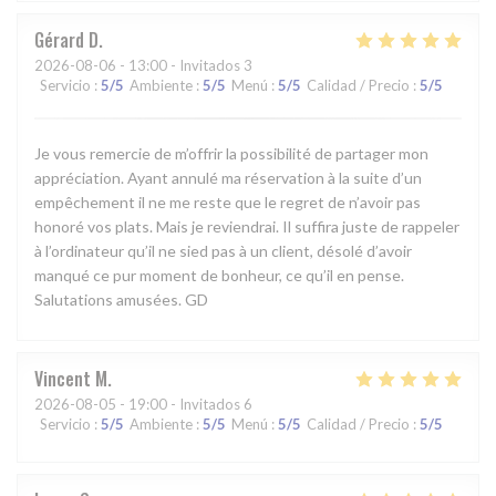
Gérard
D
2026-08-06
- 13:00 - Invitados 3
Servicio
:
5
/5
Ambiente
:
5
/5
Menú
:
5
/5
Calidad / Precio
:
5
/5
Je vous remercie de m’offrir la possibilité de partager mon
appréciation. Ayant annulé ma réservation à la suite d’un
empêchement il ne me reste que le regret de n’avoir pas
honoré vos plats. Mais je reviendrai. Il suffira juste de rappeler
à l’ordinateur qu’il ne sied pas à un client, désolé d’avoir
manqué ce pur moment de bonheur, ce qu’il en pense.
Salutations amusées. GD
Vincent
M
2026-08-05
- 19:00 - Invitados 6
Servicio
:
5
/5
Ambiente
:
5
/5
Menú
:
5
/5
Calidad / Precio
:
5
/5