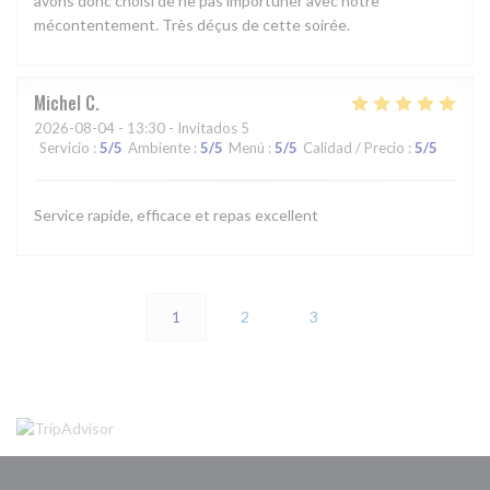
avons donc choisi de ne pas importuner avec notre
mécontentement. Très déçus de cette soirée.
Michel
C
2026-08-04
- 13:30 - Invitados 5
Servicio
:
5
/5
Ambiente
:
5
/5
Menú
:
5
/5
Calidad / Precio
:
5
/5
Service rapide, efficace et repas excellent
1
2
3