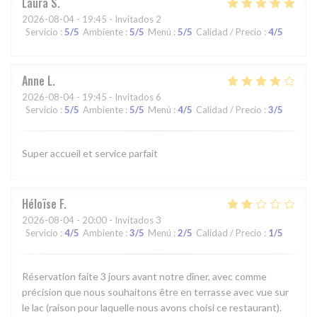
Laura
S
2026-08-04
- 19:45 - Invitados 2
Servicio
:
5
/5
Ambiente
:
5
/5
Menú
:
5
/5
Calidad / Precio
:
4
/5
Anne
L
2026-08-04
- 19:45 - Invitados 6
Servicio
:
5
/5
Ambiente
:
5
/5
Menú
:
4
/5
Calidad / Precio
:
3
/5
Super accueil et service parfait
Héloïse
F
2026-08-04
- 20:00 - Invitados 3
Servicio
:
4
/5
Ambiente
:
3
/5
Menú
:
2
/5
Calidad / Precio
:
1
/5
Réservation faite 3 jours avant notre dîner, avec comme
précision que nous souhaitons être en terrasse avec vue sur
le lac (raison pour laquelle nous avons choisi ce restaurant).