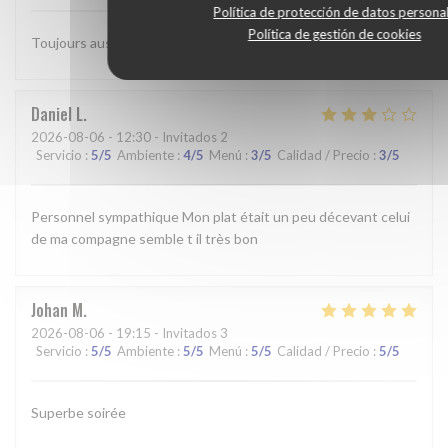
Política de protección de datos persona
Política de gestión de cookies
Toujours aussi agréable
Daniel
L
2026-08-06
- 12:30 - Invitados 2
Servicio
:
5
/5
Ambiente
:
4
/5
Menú
:
3
/5
Calidad / Precio
:
3
/5
Personnel sympathique Mon plat était un peu décevant celui
de ma compagne semble t il très bon
Johan
M
2026-08-06
- 19:15 - Invitados 3
Servicio
:
5
/5
Ambiente
:
5
/5
Menú
:
5
/5
Calidad / Precio
:
5
/5
Superbe soirée