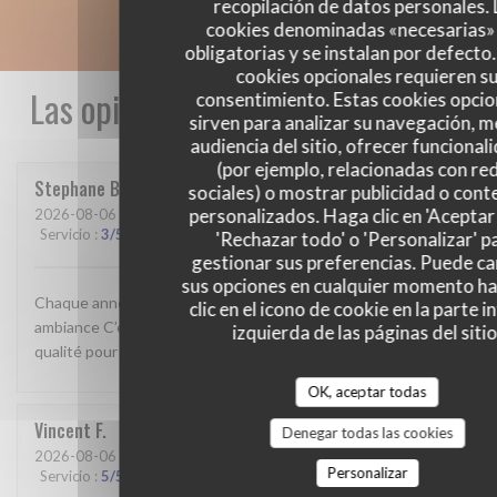
recopilación de datos personales. 
cookies denominadas «necesarias»
obligatorias y se instalan por defecto
cookies opcionales requieren s
Las opiniones de nuestros clientes
consentimiento. Estas cookies opcio
sirven para analizar su navegación, me
audiencia del sitio, ofrecer funcional
(por ejemplo, relacionadas con re
Stephane
B
sociales) o mostrar publicidad o cont
personalizados. Haga clic en 'Aceptar 
2026-08-06
- 20:00 - Invitados 4
Servicio
:
3
/5
Ambiente
:
2
/5
Menú
:
2
/5
Calidad / Precio
:
2
/5
'Rechazar todo' o 'Personalizar' p
gestionar sus preferencias. Puede c
sus opciones en cualquier momento h
Chaque année de moins en moins bien Nourriture comme
clic en el icono de cookie en la parte i
ambiance C’est dommage parce qu’il y a vraiment un besoin de
izquierda de las páginas del sitio
qualité pour une clientèle haut de gamme
OK, aceptar todas
Vincent
F
Denegar todas las cookies
2026-08-06
- 20:00 - Invitados 4
Personalizar
Servicio
:
5
/5
Ambiente
:
5
/5
Menú
:
5
/5
Calidad / Precio
:
5
/5