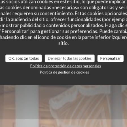
us socios utilizan cookies en este sitio, lo que puede implicar
as cookies denominadas «necesarias» son obligatorias y se i
nales requieren su consentimiento. Estas cookies opcionales 
ir la audiencia del sitio, ofrecer funcionalidades (por ejempl
o mostrar publicidad o contenidos personalizados. Haga clic e
 'Personalizar' para gestionar sus preferencias. Puede cambi
ciendo clic en el icono de cookie en la parte inferior izquier
sitio.
E
BRASSERIE - RESTAURANT
|
HOSSEGOR
OK, aceptar todas
Denegar todas las cookies
Personalizar
Política de protección de datos personales
Política de gestión de cookies
RESERVAR UNA MESA