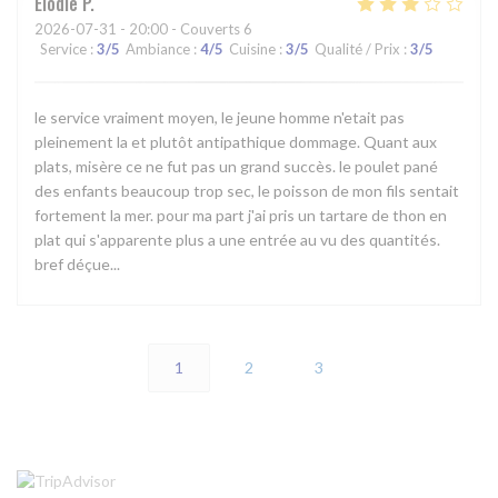
Elodie
P
2026-07-31
- 20:00 - Couverts 6
Service
:
3
/5
Ambiance
:
4
/5
Cuisine
:
3
/5
Qualité / Prix
:
3
/5
le service vraiment moyen, le jeune homme n'etait pas
pleinement la et plutôt antipathique dommage. Quant aux
plats, misère ce ne fut pas un grand succès. le poulet pané
des enfants beaucoup trop sec, le poisson de mon fils sentait
fortement la mer. pour ma part j'ai pris un tartare de thon en
plat qui s'apparente plus a une entrée au vu des quantités.
bref déçue...
1
2
3