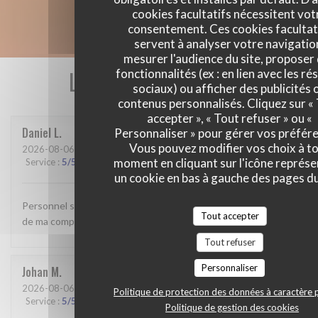
cookies facultatifs nécessitent vot
consentement. Ces cookies facultat
servent à analyser votre navigatio
mesurer l'audience du site, proposer
Les avis de nos clients
fonctionnalités (ex : en lien avec les r
sociaux) ou afficher des publicités 
contenus personnalisés. Cliquez sur «
accepter », « Tout refuser » ou «
Daniel
L
Personnaliser » pour gérer vos préfér
Vous pouvez modifier vos choix à t
2026-08-06
- 12:30 - Couverts 2
moment en cliquant sur l'icône représ
Service
:
5
/5
Ambiance
:
4
/5
Cuisine
:
3
/5
Qualité / Prix
:
3
/5
un cookie en bas à gauche des pages du
Personnel sympathique Mon plat était un peu décevant celui
Tout accepter
de ma compagne semble t il très bon
Tout refuser
Personnaliser
Johan
M
2026-08-06
- 19:15 - Couverts 3
Politique de protection des données à caractère 
Service
:
5
/5
Ambiance
:
5
/5
Cuisine
:
5
/5
Qualité / Prix
:
5
/5
Politique de gestion des cookies