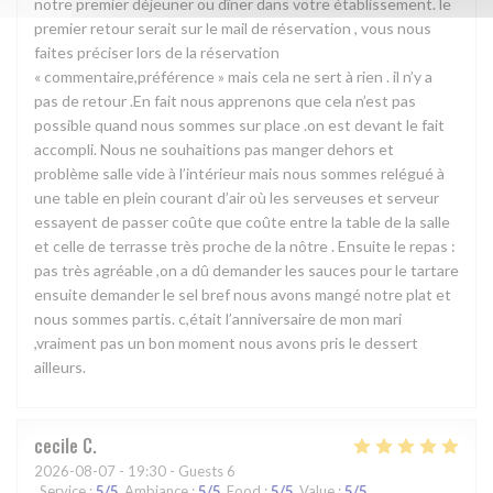
notre premier déjeuner ou dîner dans votre établissement. le
premier retour serait sur le mail de réservation , vous nous
faites préciser lors de la réservation
« commentaire,préférence » mais cela ne sert à rien . il n’y a
pas de retour .En fait nous apprenons que cela n’est pas
possible quand nous sommes sur place .on est devant le fait
accompli. Nous ne souhaitions pas manger dehors et
problème salle vide à l’intérieur mais nous sommes relégué à
une table en plein courant d’air où les serveuses et serveur
essayent de passer coûte que coûte entre la table de la salle
et celle de terrasse très proche de la nôtre . Ensuite le repas :
pas très agréable ,on a dû demander les sauces pour le tartare
ensuite demander le sel bref nous avons mangé notre plat et
nous sommes partis. c,était l’anniversaire de mon mari
,vraiment pas un bon moment nous avons pris le dessert
ailleurs.
cecile
C
2026-08-07
- 19:30 - Guests 6
Service
:
5
/5
Ambiance
:
5
/5
Food
:
5
/5
Value
:
5
/5