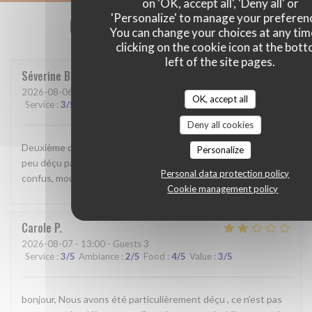
on 'OK, accept all', 'Deny all' or
Our customer ratings
'Personalize' to manage your preferen
You can change your choices at any tim
clicking on the cookie icon at the bot
left of the site pages.
Séverine
B
2026-08-06
- 19:45 - Guests 4
OK, accept all
Service
:
3
/5
Ambiance
:
5
/5
Food
:
3
/5
Value
:
4
/5
Deny all cookies
Deuxième dîner dans ce superbe bistrot malheureusement un
Personalize
peu déçu par rapport à la première fois : service lent et
Personal data protection policy
confus, moules froides …. C’est dommage
Cookie management policy
Carole
P
2026-08-07
- 13:00 - Guests 3
Service
:
3
/5
Ambiance
:
2
/5
Food
:
4
/5
Value
:
3
/5
bonjour, Nous avons été particulièrement déçu , ce n’est pas