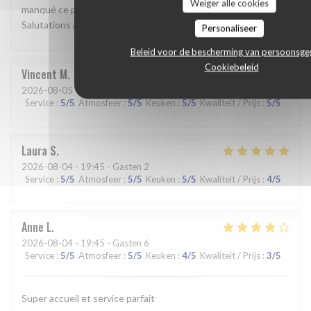
Weiger alle cookies
manqué ce pur moment de bonheur, ce qu’il en pense.
Salutations amusées. GD
Personaliseer
Beleid voor de bescherming van persoonsg
Cookiebeleid
Vincent
M
2026-08-05
- 19:00 - Gasten 6
Service
:
5
/5
Atmosfeer
:
5
/5
Keuken
:
5
/5
Kwaliteit / Prijs
:
5
/5
Laura
S
2026-08-04
- 19:45 - Gasten 2
Service
:
5
/5
Atmosfeer
:
5
/5
Keuken
:
5
/5
Kwaliteit / Prijs
:
4
/5
Anne
L
2026-08-04
- 19:45 - Gasten 6
Service
:
5
/5
Atmosfeer
:
5
/5
Keuken
:
4
/5
Kwaliteit / Prijs
:
3
/5
Super accueil et service parfait