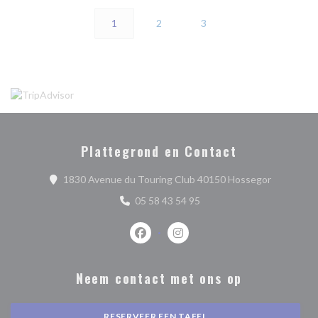
1
2
3
Plattegrond en Contact
((opent in
1830 Avenue du Touring Club 40150 Hossegor
05 58 43 54 95
Facebook ((opent in een nieuw venste
Instagram ((opent in een nieu
Neem contact met ons op
RESERVEER EEN TAFEL