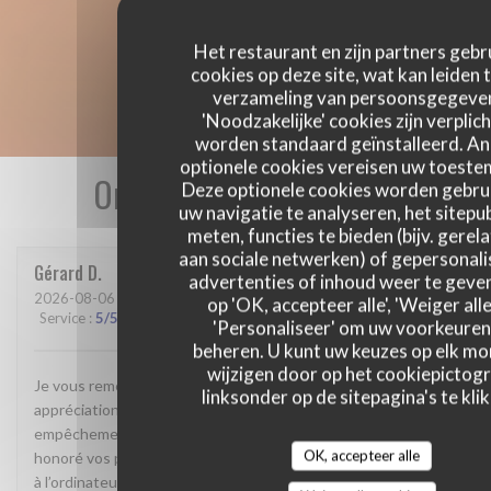
Het restaurant en zijn partners gebr
cookies op deze site, wat kan leiden 
verzameling van persoonsgegeve
'Noodzakelijke' cookies zijn verplich
worden standaard geïnstalleerd. A
optionele cookies vereisen uw toest
Onze gastbeoordelingen
Deze optionele cookies worden gebru
uw navigatie te analyseren, het sitepub
meten, functies te bieden (bijv. gerel
aan sociale netwerken) of gepersonal
Gérard
D
advertenties of inhoud weer te geven
2026-08-06
- 13:00 - Gasten 3
op 'OK, accepteer alle', 'Weiger alle
Service
:
5
/5
Atmosfeer
:
5
/5
Keuken
:
5
/5
Kwaliteit / Prijs
:
5
/5
'Personaliseer' om uw voorkeuren
beheren. U kunt uw keuzes op elk m
wijzigen door op het cookiepictog
Je vous remercie de m’offrir la possibilité de partager mon
linksonder op de sitepagina's te klik
appréciation. Ayant annulé ma réservation à la suite d’un
empêchement il ne me reste que le regret de n’avoir pas
OK, accepteer alle
honoré vos plats. Mais je reviendrai. Il suffira juste de rappeler
à l’ordinateur qu’il ne sied pas à un client, désolé d’avoir