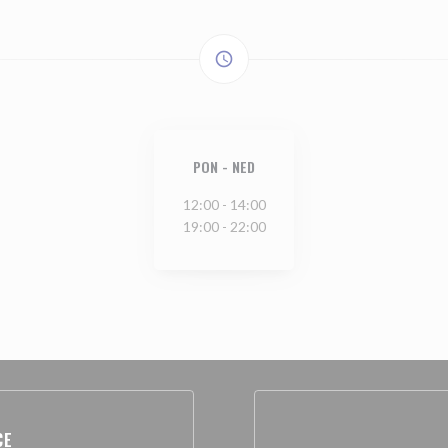
access_time
PON
-
NED
12:00 - 14:00
19:00 - 22:00
CE