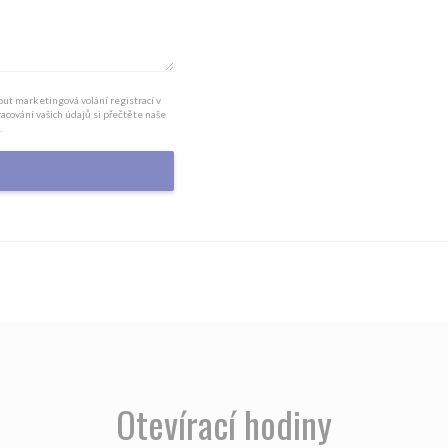
ut marketingová volání registrací v
pracování vašich údajů si přečtěte naše
.
Otevírací hodiny