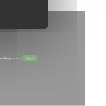
e Map je vypnutý.
Povolit