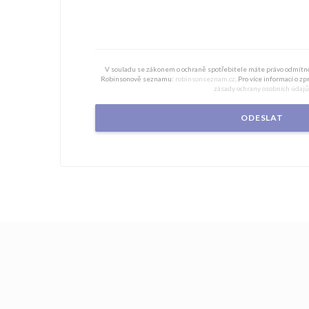
V souladu se zákonem o ochraně spotřebitele máte právo odmítno
Robinsonově seznamu:
robinsonseznam.cz
. Pro více informací o z
zásady ochrany osobních údajů