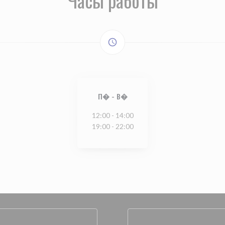
Часы работы
access_time
П�
-
В�
12:00 - 14:00
19:00 - 22:00