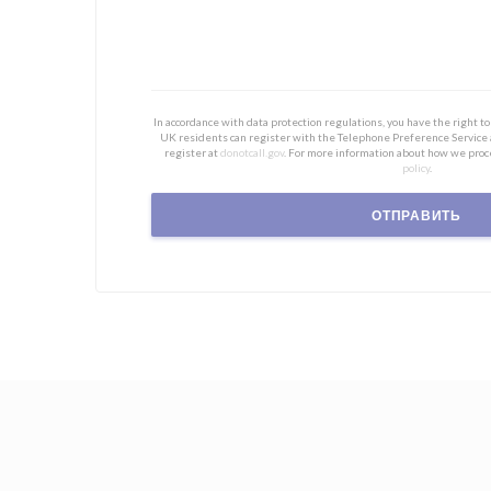
In accordance with data protection regulations, you have the right 
UK residents can register with the Telephone Preference Service
register at
donotcall.gov
. For more information about how we proc
policy
.