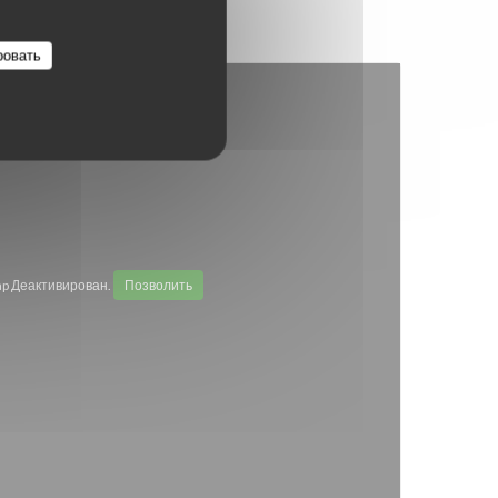
ровать
p Деактивирован.
Позволить