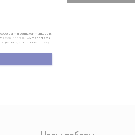
to opt out of marketing communications.
 at
tpsonline.org.uk
. US residents can
ess your data, please see our
privacy