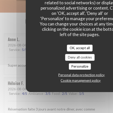
related to social networks) or displ
personalized advertising or content. C
on 'OK, accept all', 'Deny all' or
Our customer ratings
'Personalize' to manage your preferen
You can change your choices at any tim
clicking on the cookie icon at the bot
left of the site pages.
Anne
L
2026-08-04
- 19:45 - Guests 6
OK, accept all
Service
:
5
/5
Ambiance
:
5
/5
Food
:
4
/5
Value
:
3
/5
Deny all cookies
Super accueil et service parfait
Personalize
Personal data protection policy
Cookie management policy
Héloïse
F
2026-08-04
- 20:00 - Guests 3
Service
:
4
/5
Ambiance
:
3
/5
Food
:
2
/5
Value
:
1
/5
Réservation faite 3 jours avant notre dîner, avec comme