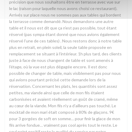
précision que nous souhaitons être en terrasse avec vue sur
le lac (raison pour laquelle nous avons choisi ce restaurant).
Arrivés sur place nous ne sommes pas aux tables qui bordent
la terrasse comme demandé. Nous demandons une autre
table et il nous est dit que ça n’est pas possible, tout étant
réservé (pas sympa étant donné que nous avions également
réservé l’une de ces tables) . Nous restons donc à notre table
plus en retrait, en plein soleil, la seule table proposée en
remplacement se situant à l’intérieur. 1h plus tard, des clients
juste à face de nous changent de table et sont amenés à
l’étage, où la vue est plus dégagée encore. Il est donc
possible de changer de table, mais visiblement pas pour nous
qui avions pourtant précisé cette demande lors de la
réservation. Concernant les plats, les quantités sont assez
petites, ma viande ainsi que celle de mon fils étaient
carbonisées et avaient réellement un goût de cramé, même
au cœur de la viande. Mon fils n’y a d’ailleurs pas touché. Le
mocktail de mon mari était composé à 80% de glaçons. 9€
pour 3 gorgées de soft en somme… pour finir la glace de mon
fils arrive fondue… vraiment pas cool après tout le reste. Le
seul point positif reste la qualité du service par notre