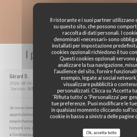
Il ristorante e i suoi partner utilizzano
su questo sito, che possono comport
raccolta di dati personali. I cooki
denominati «necessari» sono obbliga
installati per impostazione predefinita
I pareri dei nostri clienti
cookies opzionali richiedono il tuo co
Questi cookies opzionali servono 
analizzare la tua navigazione, misu
l'audience del sito, fornire funzionali
Gérard
D
esempio, legate ai social network
2026-08-06
- 13:00 - Ospiti 3
visualizzare pubblicità o contenu
Servizio
:
5
/5
Atmosfera
:
5
/5
Cucina
:
5
/5
Qualità / Prezzo
:
5
/5
personalizzati. Clicca su 'Accetta tu
'Rifiuta tutto' o 'Personalizza' per ges
tue preferenze. Puoi modificare le tue
Je vous remercie de m’offrir la possibilité de partager mon
in qualsiasi momento cliccando sull'ic
appréciation. Ayant annulé ma réservation à la suite d’un
cookie in basso a sinistra delle pagine d
empêchement il ne me reste que le regret de n’avoir pas
honoré vos plats. Mais je reviendrai. Il suffira juste de rappeler
Ok, accetta tutto
à l’ordinateur qu’il ne sied pas à un client, désolé d’avoir