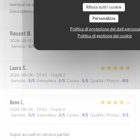
manqué ce pur moment de bonheur, ce qu’il en pense.
Rifiuta tutti i cookie
Salutations amusées. GD
Personalizza
Politica di protezione dei dati personal
Vincent
M
Politica di gestione dei cookie
2026-08-05
- 19:00 - Ospiti 6
Servizio
:
5
/5
Atmosfera
:
5
/5
Cucina
:
5
/5
Qualità / Prezzo
:
5
/5
Laura
S
2026-08-04
- 19:45 - Ospiti 2
Servizio
:
5
/5
Atmosfera
:
5
/5
Cucina
:
5
/5
Qualità / Prezzo
:
4
/5
Anne
L
2026-08-04
- 19:45 - Ospiti 6
Servizio
:
5
/5
Atmosfera
:
5
/5
Cucina
:
4
/5
Qualità / Prezzo
:
3
/5
Super accueil et service parfait