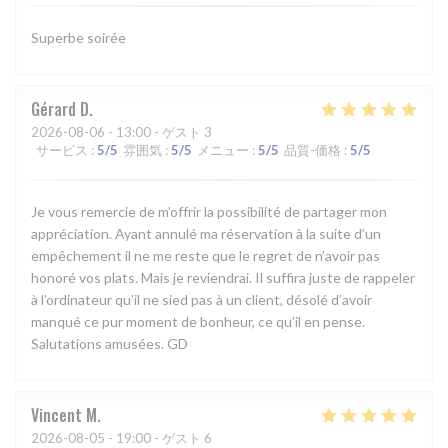
Superbe soirée
Gérard
D
2026-08-06
- 13:00 - ゲスト 3
サービス
:
5
/5
雰囲気
:
5
/5
メニュー
:
5
/5
品質-価格
:
5
/5
Je vous remercie de m’offrir la possibilité de partager mon
appréciation. Ayant annulé ma réservation à la suite d’un
empêchement il ne me reste que le regret de n’avoir pas
honoré vos plats. Mais je reviendrai. Il suffira juste de rappeler
à l’ordinateur qu’il ne sied pas à un client, désolé d’avoir
manqué ce pur moment de bonheur, ce qu’il en pense.
Salutations amusées. GD
Vincent
M
2026-08-05
- 19:00 - ゲスト 6