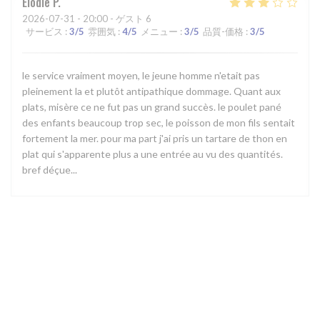
Elodie
P
2026-07-31
- 20:00 - ゲスト 6
サービス
:
3
/5
雰囲気
:
4
/5
メニュー
:
3
/5
品質-価格
:
3
/5
le service vraiment moyen, le jeune homme n'etait pas
pleinement la et plutôt antipathique dommage. Quant aux
plats, misère ce ne fut pas un grand succès. le poulet pané
des enfants beaucoup trop sec, le poisson de mon fils sentait
fortement la mer. pour ma part j'ai pris un tartare de thon en
plat qui s'apparente plus a une entrée au vu des quantités.
bref déçue...
1
2
3