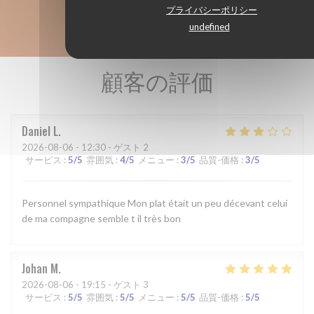
プライバシーポリシー
undefined
顧客の評価
Daniel
L
2026-08-06
- 12:30 - ゲスト 2
サービス
:
5
/5
雰囲気
:
4
/5
メニュー
:
3
/5
品質-価格
:
3
/5
Personnel sympathique Mon plat était un peu décevant celui
de ma compagne semble t il très bon
Johan
M
2026-08-06
- 19:15 - ゲスト 3
サービス
:
5
/5
雰囲気
:
5
/5
メニュー
:
5
/5
品質-価格
:
5
/5