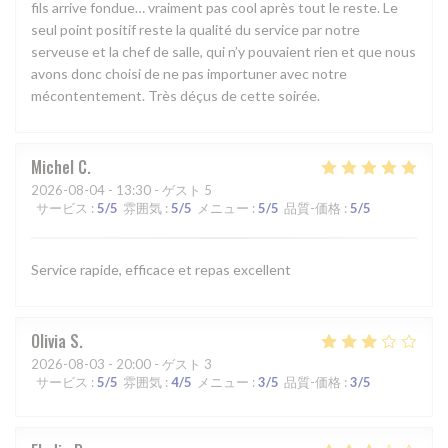
fils arrive fondue… vraiment pas cool après tout le reste. Le
seul point positif reste la qualité du service par notre
serveuse et la chef de salle, qui n’y pouvaient rien et que nous
avons donc choisi de ne pas importuner avec notre
mécontentement. Très déçus de cette soirée.
Michel
C
2026-08-04
- 13:30 - ゲスト 5
サービス
:
5
/5
雰囲気
:
5
/5
メニュー
:
5
/5
品質-価格
:
5
/5
Service rapide, efficace et repas excellent
Olivia
S
2026-08-03
- 20:00 - ゲスト 3
サービス
:
5
/5
雰囲気
:
4
/5
メニュー
:
3
/5
品質-価格
:
3
/5