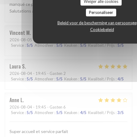
Weiger alle cookies
manqué ce pur moment de bonheur, ce qu’il en pense.
Salutations amusées. GD
Personaliseer
Beleid voor de bescherming van persoonsg
Cookiebeleid
Vincent
M
2026-08-05
- 19:00 - Gasten 6
Service
:
5
/5
Atmosfeer
:
5
/5
Keuken
:
5
/5
Kwaliteit / Prijs
:
5
/5
Laura
S
2026-08-04
- 19:45 - Gasten 2
Service
:
5
/5
Atmosfeer
:
5
/5
Keuken
:
5
/5
Kwaliteit / Prijs
:
4
/5
Anne
L
2026-08-04
- 19:45 - Gasten 6
Service
:
5
/5
Atmosfeer
:
5
/5
Keuken
:
4
/5
Kwaliteit / Prijs
:
3
/5
Super accueil et service parfait