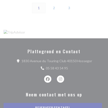
1
2
3
Plattegrond en Contact
((opent in
1830 Avenue du Touring Club 40150 Hossegor
05 58 43 54 95
Facebook ((opent in een nieuw venste
Instagram ((opent in een nieu
Neem contact met ons op
RESERVEER EEN TAFEL