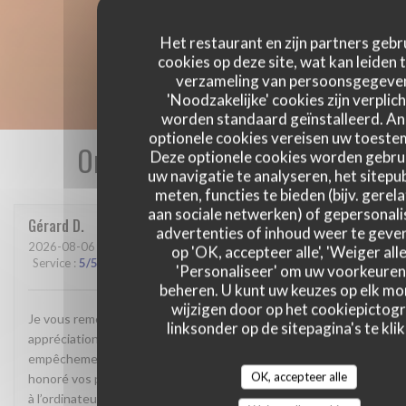
Het restaurant en zijn partners gebr
cookies op deze site, wat kan leiden 
verzameling van persoonsgegeve
'Noodzakelijke' cookies zijn verplich
worden standaard geïnstalleerd. A
optionele cookies vereisen uw toest
Onze gastbeoordelingen
Deze optionele cookies worden gebru
uw navigatie te analyseren, het sitepub
meten, functies te bieden (bijv. gerel
aan sociale netwerken) of gepersonal
Gérard
D
advertenties of inhoud weer te geven
2026-08-06
- 13:00 - Gasten 3
op 'OK, accepteer alle', 'Weiger alle
Service
:
5
/5
Atmosfeer
:
5
/5
Keuken
:
5
/5
Kwaliteit / Prijs
:
5
/5
'Personaliseer' om uw voorkeuren
beheren. U kunt uw keuzes op elk m
wijzigen door op het cookiepictog
Je vous remercie de m’offrir la possibilité de partager mon
linksonder op de sitepagina's te klik
appréciation. Ayant annulé ma réservation à la suite d’un
empêchement il ne me reste que le regret de n’avoir pas
OK, accepteer alle
honoré vos plats. Mais je reviendrai. Il suffira juste de rappeler
à l’ordinateur qu’il ne sied pas à un client, désolé d’avoir