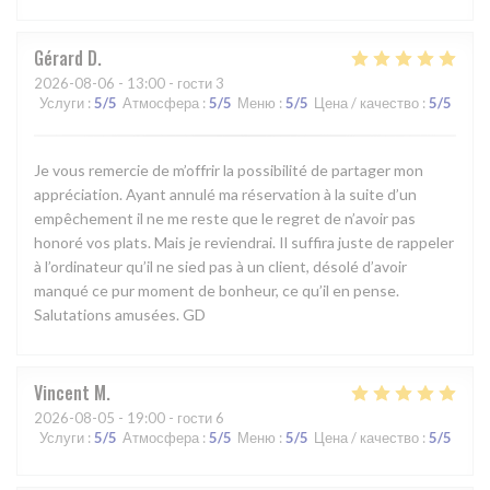
Gérard
D
2026-08-06
- 13:00 - гости 3
Услуги
:
5
/5
Атмосфера
:
5
/5
Меню
:
5
/5
Цена / качество
:
5
/5
Je vous remercie de m’offrir la possibilité de partager mon
appréciation. Ayant annulé ma réservation à la suite d’un
empêchement il ne me reste que le regret de n’avoir pas
honoré vos plats. Mais je reviendrai. Il suffira juste de rappeler
à l’ordinateur qu’il ne sied pas à un client, désolé d’avoir
manqué ce pur moment de bonheur, ce qu’il en pense.
Salutations amusées. GD
Vincent
M
2026-08-05
- 19:00 - гости 6
Услуги
:
5
/5
Атмосфера
:
5
/5
Меню
:
5
/5
Цена / качество
:
5
/5