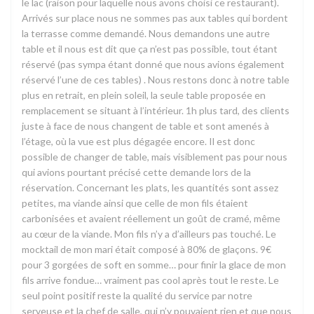
le lac (raison pour laquelle nous avons choisi ce restaurant).
Arrivés sur place nous ne sommes pas aux tables qui bordent
la terrasse comme demandé. Nous demandons une autre
table et il nous est dit que ça n’est pas possible, tout étant
réservé (pas sympa étant donné que nous avions également
réservé l’une de ces tables) . Nous restons donc à notre table
plus en retrait, en plein soleil, la seule table proposée en
remplacement se situant à l’intérieur. 1h plus tard, des clients
juste à face de nous changent de table et sont amenés à
l’étage, où la vue est plus dégagée encore. Il est donc
possible de changer de table, mais visiblement pas pour nous
qui avions pourtant précisé cette demande lors de la
réservation. Concernant les plats, les quantités sont assez
petites, ma viande ainsi que celle de mon fils étaient
carbonisées et avaient réellement un goût de cramé, même
au cœur de la viande. Mon fils n’y a d’ailleurs pas touché. Le
mocktail de mon mari était composé à 80% de glaçons. 9€
pour 3 gorgées de soft en somme… pour finir la glace de mon
fils arrive fondue… vraiment pas cool après tout le reste. Le
seul point positif reste la qualité du service par notre
serveuse et la chef de salle, qui n’y pouvaient rien et que nous