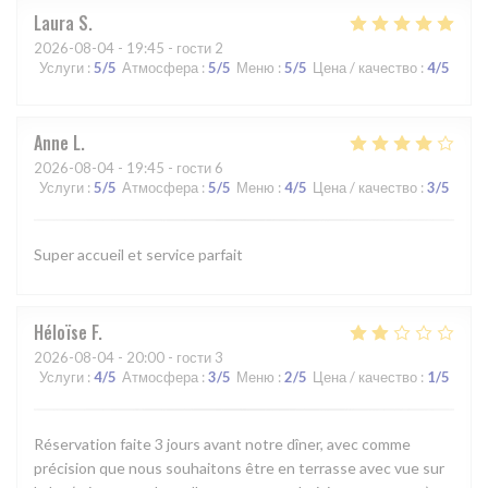
Laura
S
2026-08-04
- 19:45 - гости 2
Услуги
:
5
/5
Атмосфера
:
5
/5
Меню
:
5
/5
Цена / качество
:
4
/5
Anne
L
2026-08-04
- 19:45 - гости 6
Услуги
:
5
/5
Атмосфера
:
5
/5
Меню
:
4
/5
Цена / качество
:
3
/5
Super accueil et service parfait
Héloïse
F
2026-08-04
- 20:00 - гости 3
Услуги
:
4
/5
Атмосфера
:
3
/5
Меню
:
2
/5
Цена / качество
:
1
/5
Réservation faite 3 jours avant notre dîner, avec comme
précision que nous souhaitons être en terrasse avec vue sur