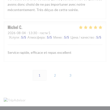
avons donc choisi de ne pas importuner avec notre
mécontentement. Très déçus de cette soirée.
Michel
C
2026-08-04
- 13:30 - гости 5
Услуги
:
5
/5
Атмосфера
:
5
/5
Меню
:
5
/5
Цена / качество
:
5
/5
Service rapide, efficace et repas excellent
1
2
3