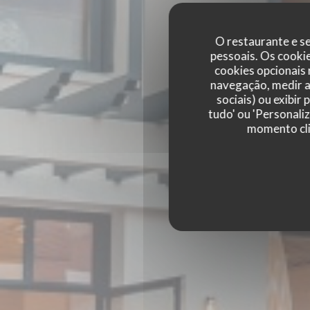
O restaurante e se
pessoais. Os cooki
cookies opcionais
navegação, medir a 
sociais) ou exibir
tudo' ou 'Personali
momento cli
BISTRO BALNÉAIR