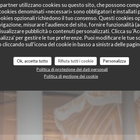
oi partner utilizzano cookies su questo sito, che possono comp
I cookies denominati «necessari» sono obbligatori e installati
cookies opzionali richiedono il tuo consenso. Questi cookies o
vigazione, misurare l'audience del sito, fornire funzionalità (
sualizzare pubblicità o contenuti personalizzati. Clicca su 'Acc
alizza' per gestire le tue preferenze. Puoi modificare le tue sc
liccando sull'icona del cookie in basso a sinistra delle pagine
E
BRASSERIE - RESTAURANT
|
HOSSEGOR
Ok, accetta tutto
Rifiuta tutti i cookie
Personalizza
Politica di protezione dei dati personali
Politica di gestione dei cookie
PRENOTA