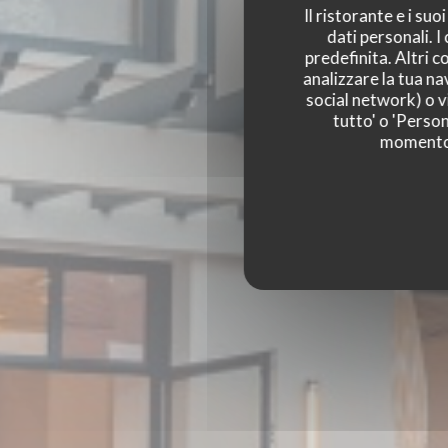
Il ristorante e i su
dati personali. 
predefinita. Altri 
analizzare la tua na
social network) o vi
tutto' o 'Person
momento c
BISTRO BALNÉAIR