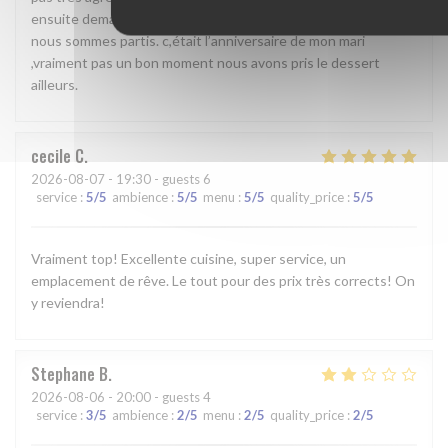
ensuite demander le sel bref nous avons mangé notre plat et
nous sommes partis. c,était l’anniversaire de mon mari
,vraiment pas un bon moment nous avons pris le dessert
ailleurs.
cecile
C
2026-08-07
- 19:30 - guests 6
service
:
5
/5
ambience
:
5
/5
menu
:
5
/5
quality_price
:
5
/5
Vraiment top! Excellente cuisine, super service, un
emplacement de rêve. Le tout pour des prix très corrects! On
y reviendra!
Stephane
B
2026-08-06
- 20:00 - guests 4
service
:
3
/5
ambience
:
2
/5
menu
:
2
/5
quality_price
:
2
/5