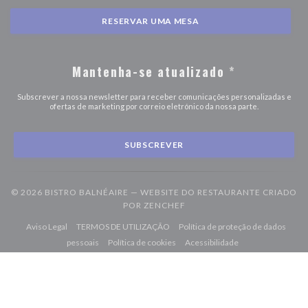
RESERVAR UMA MESA
Mantenha-se atualizado
*
Subscrever a nossa newsletter para receber comunicações personalizadas e
ofertas de marketing por correio eletrónico da nossa parte.
SUBSCREVER
© 2026 BISTRO BALNÉAIRE — WEBSITE DO RESTAURANTE CRIADO
((ABRE NUMA NOVA JANELA
POR
ZENCHEF
((abre numa nova janela))
((abre numa nova janela))
Aviso Legal
TERMOS DE UTILIZAÇÃO
Política de proteção de dados
((abre numa nova janela))
((abre numa nova janela))
((abre numa nova j
pessoais
Política de cookies
Acessibilidade