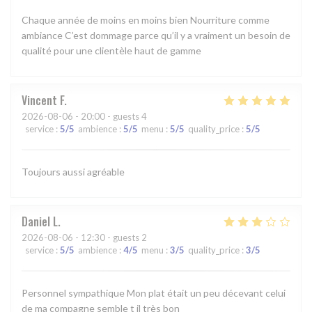
Chaque année de moins en moins bien Nourriture comme
ambiance C’est dommage parce qu’il y a vraiment un besoin de
qualité pour une clientèle haut de gamme
Vincent
F
2026-08-06
- 20:00 - guests 4
service
:
5
/5
ambience
:
5
/5
menu
:
5
/5
quality_price
:
5
/5
Toujours aussi agréable
Daniel
L
2026-08-06
- 12:30 - guests 2
service
:
5
/5
ambience
:
4
/5
menu
:
3
/5
quality_price
:
3
/5
Personnel sympathique Mon plat était un peu décevant celui
de ma compagne semble t il très bon