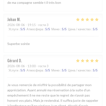
de ma compagne semble t il très bon
Johan
M
2026-08-06
- 19:15 - гости 3
Услуги
:
5
/5
Атмосфера
:
5
/5
Меню
:
5
/5
Цена / качество
:
5
/5
Superbe soirée
Gérard
D
2026-08-06
- 13:00 - гости 3
Услуги
:
5
/5
Атмосфера
:
5
/5
Меню
:
5
/5
Цена / качество
:
5
/5
Je vous remercie de m’offrir la possibilité de partager mon
appréciation. Ayant annulé ma réservation à la suite d’un
empêchement il ne me reste que le regret de n’avoir pas
honoré vos plats. Mais je reviendrai. Il suffira juste de rappeler
à l’ordinateur qu’il ne sied pas à un client, désolé d’avoir