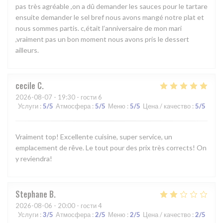
pas très agréable ,on a dû demander les sauces pour le tartare
ensuite demander le sel bref nous avons mangé notre plat et
nous sommes partis. c,était l’anniversaire de mon mari
,vraiment pas un bon moment nous avons pris le dessert
ailleurs.
cecile
C
2026-08-07
- 19:30 - гости 6
Услуги
:
5
/5
Атмосфера
:
5
/5
Меню
:
5
/5
Цена / качество
:
5
/5
Vraiment top! Excellente cuisine, super service, un
emplacement de rêve. Le tout pour des prix très corrects! On
y reviendra!
Stephane
B
2026-08-06
- 20:00 - гости 4
Услуги
:
3
/5
Атмосфера
:
2
/5
Меню
:
2
/5
Цена / качество
:
2
/5