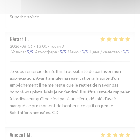
Superbe soirée
Gérard
D
2026-08-06
- 13:00 - гости 3
Услуги
:
5
/5
Атмосфера
:
5
/5
Меню
:
5
/5
Цена / качество
:
5
/5
Je vous remercie de m’offrir la possibilité de partager mon
appréciation. Ayant annulé ma réservation à la suite d’un
empêchement il ne me reste que le regret de n’avoir pas
honoré vos plats. Mais je reviendrai. Il suffira juste de rappeler
à l’ordinateur qu’il ne sied pas à un client, désolé d’avoir
manqué ce pur moment de bonheur, ce qu’il en pense.
Salutations amusées. GD
Vincent
M