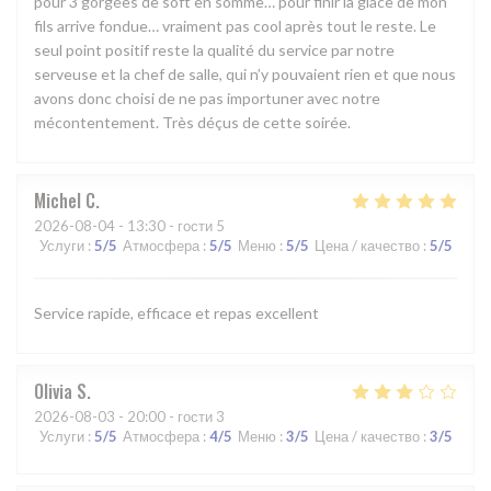
pour 3 gorgées de soft en somme… pour finir la glace de mon
fils arrive fondue… vraiment pas cool après tout le reste. Le
seul point positif reste la qualité du service par notre
serveuse et la chef de salle, qui n’y pouvaient rien et que nous
avons donc choisi de ne pas importuner avec notre
mécontentement. Très déçus de cette soirée.
Michel
C
2026-08-04
- 13:30 - гости 5
Услуги
:
5
/5
Атмосфера
:
5
/5
Меню
:
5
/5
Цена / качество
:
5
/5
Service rapide, efficace et repas excellent
Olivia
S
2026-08-03
- 20:00 - гости 3
Услуги
:
5
/5
Атмосфера
:
4
/5
Меню
:
3
/5
Цена / качество
:
3
/5