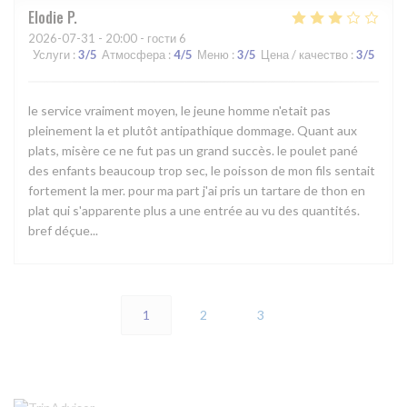
Elodie
P
2026-07-31
- 20:00 - гости 6
Услуги
:
3
/5
Атмосфера
:
4
/5
Меню
:
3
/5
Цена / качество
:
3
/5
le service vraiment moyen, le jeune homme n'etait pas
pleinement la et plutôt antipathique dommage. Quant aux
plats, misère ce ne fut pas un grand succès. le poulet pané
des enfants beaucoup trop sec, le poisson de mon fils sentait
fortement la mer. pour ma part j'ai pris un tartare de thon en
plat qui s'apparente plus a une entrée au vu des quantités.
bref déçue...
1
2
3