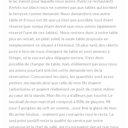
le lac (raison pour laquelle nous avons choisi ce restaurant).
Arrivés sur place nous ne sommes pas aux tables qui bordent
la terrasse comme demandé. Nous demandons une autre
table et il nous est dit que ça n’est pas possible, tout étant
réservé (pas sympa étant donné que nous avions également
réservé l’une de ces tables) . Nous restons donc à notre table
plus en retrait, en plein soleil, la seule table proposée en
remplacement se situant à l’intérieur. 1h plus tard, des clients
juste à face de nous changent de table et sont amenés à
l’étage, où la vue est plus dégagée encore. Il est donc
possible de changer de table, mais visiblement pas pour nous
qui avions pourtant précisé cette demande lors de la
réservation. Concernant les plats, les quantités sont assez
petites, ma viande ainsi que celle de mon fils étaient
carbonisées et avaient réellement un goût de cramé, même
au cœur de la viande. Mon fils n’y a d’ailleurs pas touché. Le
mocktail de mon mari était composé à 80% de glaçons. 9€
pour 3 gorgées de soft en somme… pour finir la glace de mon
fils arrive fondue… vraiment pas cool après tout le reste. Le
seul point positif reste la qualité du service par notre
serveuse et la chef de salle, qui n’y pouvaient rien et que nous