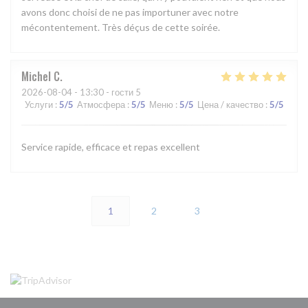
avons donc choisi de ne pas importuner avec notre
mécontentement. Très déçus de cette soirée.
Michel
C
2026-08-04
- 13:30 - гости 5
Услуги
:
5
/5
Атмосфера
:
5
/5
Меню
:
5
/5
Цена / качество
:
5
/5
Service rapide, efficace et repas excellent
1
2
3