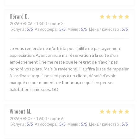
Gérard
D
2026-08-06
- 13:00 - гости 3
Услуги
:
5
/5
Атмосфера
:
5
/5
Меню
:
5
/5
Цена / качество
:
5
/5
Je vous remercie de m’offrir la possibilité de partager mon
appréciation. Ayant annulé ma réservation à la suite d’un
empêchement il ne me reste que le regret de n’avoir pas
honoré vos plats. Mais je reviendrai. Il suffira juste de rappeler
à l’ordinateur qu’il ne sied pas à un client, désolé d’avoir
manqué ce pur moment de bonheur, ce qu’il en pense.
Salutations amusées. GD
Vincent
M
2026-08-05
- 19:00 - гости 6
Услуги
:
5
/5
Атмосфера
:
5
/5
Меню
:
5
/5
Цена / качество
:
5
/5