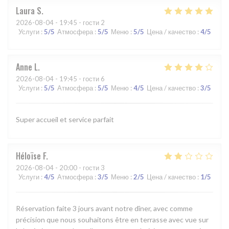
Laura
S
2026-08-04
- 19:45 - гости 2
Услуги
:
5
/5
Атмосфера
:
5
/5
Меню
:
5
/5
Цена / качество
:
4
/5
Anne
L
2026-08-04
- 19:45 - гости 6
Услуги
:
5
/5
Атмосфера
:
5
/5
Меню
:
4
/5
Цена / качество
:
3
/5
Super accueil et service parfait
Héloïse
F
2026-08-04
- 20:00 - гости 3
Услуги
:
4
/5
Атмосфера
:
3
/5
Меню
:
2
/5
Цена / качество
:
1
/5
Réservation faite 3 jours avant notre dîner, avec comme
précision que nous souhaitons être en terrasse avec vue sur