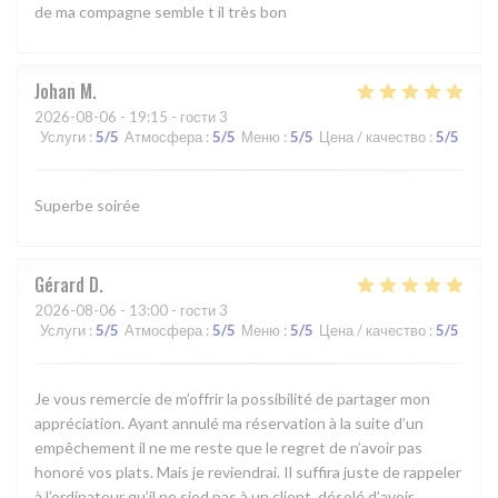
de ma compagne semble t il très bon
Johan
M
2026-08-06
- 19:15 - гости 3
Услуги
:
5
/5
Атмосфера
:
5
/5
Меню
:
5
/5
Цена / качество
:
5
/5
Superbe soirée
Gérard
D
2026-08-06
- 13:00 - гости 3
Услуги
:
5
/5
Атмосфера
:
5
/5
Меню
:
5
/5
Цена / качество
:
5
/5
Je vous remercie de m’offrir la possibilité de partager mon
appréciation. Ayant annulé ma réservation à la suite d’un
empêchement il ne me reste que le regret de n’avoir pas
honoré vos plats. Mais je reviendrai. Il suffira juste de rappeler
à l’ordinateur qu’il ne sied pas à un client, désolé d’avoir