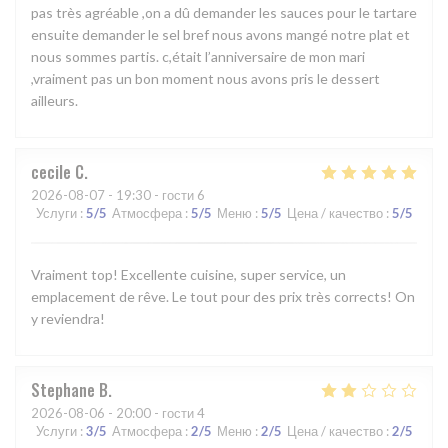
pas très agréable ,on a dû demander les sauces pour le tartare
ensuite demander le sel bref nous avons mangé notre plat et
nous sommes partis. c,était l’anniversaire de mon mari
,vraiment pas un bon moment nous avons pris le dessert
ailleurs.
cecile
C
2026-08-07
- 19:30 - гости 6
Услуги
:
5
/5
Атмосфера
:
5
/5
Меню
:
5
/5
Цена / качество
:
5
/5
Vraiment top! Excellente cuisine, super service, un
emplacement de rêve. Le tout pour des prix très corrects! On
y reviendra!
Stephane
B
2026-08-06
- 20:00 - гости 4
Услуги
:
3
/5
Атмосфера
:
2
/5
Меню
:
2
/5
Цена / качество
:
2
/5