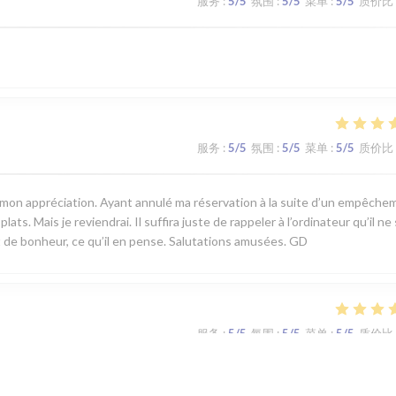
服务
:
5
/5
氛围
:
5
/5
菜单
:
5
/5
质价比
服务
:
5
/5
氛围
:
5
/5
菜单
:
5
/5
质价比
er mon appréciation. Ayant annulé ma réservation à la suite d’un empêch
ats. Mais je reviendrai. Il suffira juste de rappeler à l’ordinateur qu’il ne
 de bonheur, ce qu’il en pense. Salutations amusées. GD
服务
:
5
/5
氛围
:
5
/5
菜单
:
5
/5
质价比