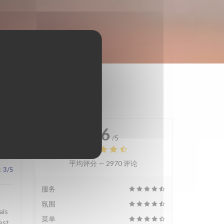
4.6
/5
平均评分 —
2970 评论
:
3
/5
服务
氛围
ais
菜单
est