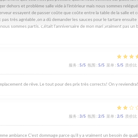
ger dehors et problème salle vide à l’intérieur mais nous sommes relégué
erveur essayent de passer coûte que coûte entre la table de la salle et c
 : pas très agréable ,on a dû demander les sauces pour le tartare ensuite
nous sommes partis. c,était l’anniversaire de mon mari ,vraiment pas un 
服务
:
5
/5
氛围
:
5
/5
菜单
:
5
/5
质价比
emplacement de rêve. Le tout pour des prix très corrects! On y reviendra
服务
:
3
/5
氛围
:
2
/5
菜单
:
2
/5
质价比
me ambiance C’est dommage parce qu’il y a vraiment un besoin de quali