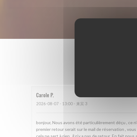
我
Carole
P
2026-08-07
- 13:00 - 来宾 3
bonjour, Nous avons été particulièrement déçu , ce n
premier retour serait sur le mail de réservation , vou
cela ne sert à rien . il n’y a pas de retour .En fait 