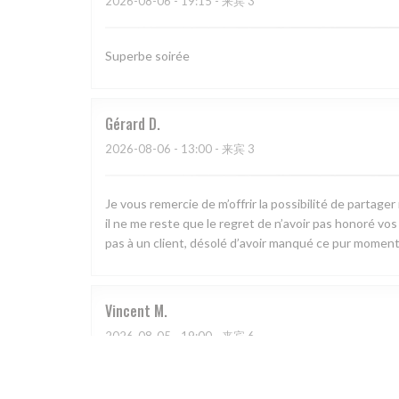
2026-08-06
- 19:15 - 来宾 3
Superbe soirée
Gérard
D
2026-08-06
- 13:00 - 来宾 3
Je vous remercie de m’offrir la possibilité de partag
il ne me reste que le regret de n’avoir pas honoré vos pl
pas à un client, désolé d’avoir manqué ce pur moment
Vincent
M
2026-08-05
- 19:00 - 来宾 6