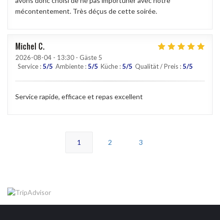
avons donc choisi de ne pas importuner avec notre
mécontentement. Très déçus de cette soirée.
Michel
C
2026-08-04
- 13:30 - Gäste 5
Service
:
5
/5
Ambiente
:
5
/5
Küche
:
5
/5
Qualität / Preis
:
5
/5
Service rapide, efficace et repas excellent
1
2
3