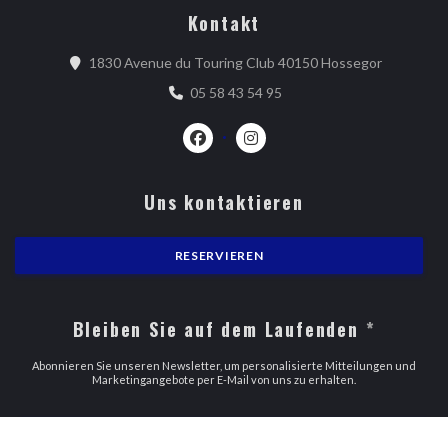
Kontakt
((öffnet e
1830 Avenue du Touring Club 40150 Hossegor
05 58 43 54 95
Facebook ((öffnet ein neues Fenster)
Instagram ((öffnet ein neues 
Uns kontaktieren
RESERVIEREN
Bleiben Sie auf dem Laufenden
*
Abonnieren Sie unseren Newsletter, um personalisierte Mitteilungen und
Marketingangebote per E-Mail von uns zu erhalten.
ABONNIEREN