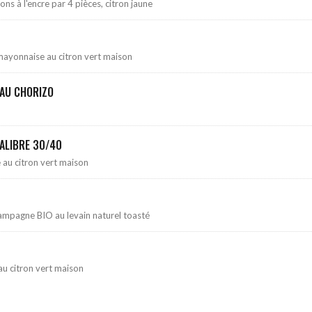
ns à l'encre par 4 pièces, citron jaune
mayonnaise au citron vert maison
 AU CHORIZO
CALIBRE 30/40
au citron vert maison
 campagne BIO au levain naturel toasté
 citron vert maison