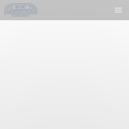
Πίνακας διαχείρισης "Μπισκότων" (Cookies)