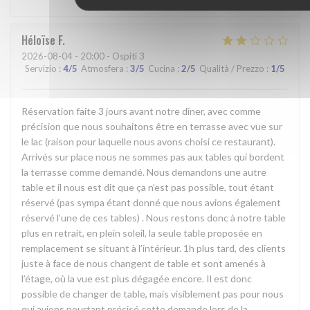
Héloïse
F
2026-08-04
- 20:00 - Ospiti 3
Servizio
:
4
/5
Atmosfera
:
3
/5
Cucina
:
2
/5
Qualità / Prezzo
:
1
/5
Réservation faite 3 jours avant notre dîner, avec comme
précision que nous souhaitons être en terrasse avec vue sur
le lac (raison pour laquelle nous avons choisi ce restaurant).
Arrivés sur place nous ne sommes pas aux tables qui bordent
la terrasse comme demandé. Nous demandons une autre
table et il nous est dit que ça n’est pas possible, tout étant
réservé (pas sympa étant donné que nous avions également
réservé l’une de ces tables) . Nous restons donc à notre table
plus en retrait, en plein soleil, la seule table proposée en
remplacement se situant à l’intérieur. 1h plus tard, des clients
juste à face de nous changent de table et sont amenés à
l’étage, où la vue est plus dégagée encore. Il est donc
possible de changer de table, mais visiblement pas pour nous
qui avions pourtant précisé cette demande lors de la