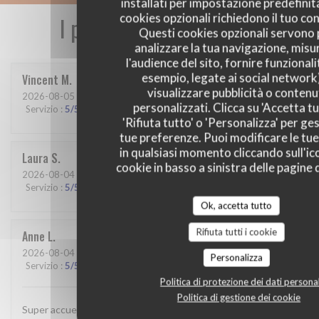
installati per impostazione predefinita
cookies opzionali richiedono il tuo co
I pareri dei nostri clienti
Questi cookies opzionali servono 
analizzare la tua navigazione, misu
l'audience del sito, fornire funzionali
esempio, legate ai social network
Vincent
M
visualizzare pubblicità o contenu
2026-08-05
- 19:00 - Ospiti 6
personalizzati. Clicca su 'Accetta tu
Servizio
:
5
/5
Atmosfera
:
5
/5
Cucina
:
5
/5
Qualità / Prezzo
:
5
/5
'Rifiuta tutto' o 'Personalizza' per ges
tue preferenze. Puoi modificare le tue
in qualsiasi momento cliccando sull'ic
Laura
S
cookie in basso a sinistra delle pagine d
2026-08-04
- 19:45 - Ospiti 2
Servizio
:
5
/5
Atmosfera
:
5
/5
Cucina
:
5
/5
Qualità / Prezzo
:
4
/5
Ok, accetta tutto
Rifiuta tutti i cookie
Anne
L
2026-08-04
- 19:45 - Ospiti 6
Personalizza
Servizio
:
5
/5
Atmosfera
:
5
/5
Cucina
:
4
/5
Qualità / Prezzo
:
3
/5
Politica di protezione dei dati personal
Politica di gestione dei cookie
Super accueil et service parfait