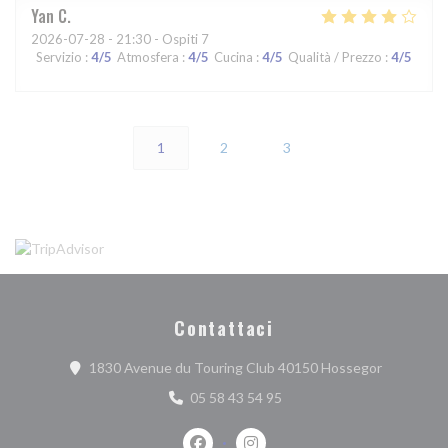
Yan
C
2026-07-28
- 21:30 - Ospiti 7
Servizio
:
4
/5
Atmosfera
:
4
/5
Cucina
:
4
/5
Qualità / Prezzo
:
4
/5
1
2
3
Contattaci
((apre una 
1830 Avenue du Touring Club 40150 Hossegor
05 58 43 54 95