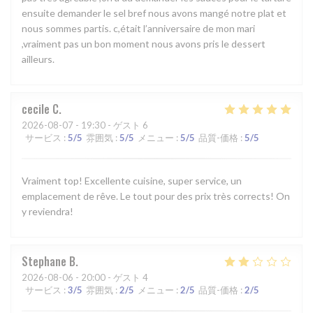
ensuite demander le sel bref nous avons mangé notre plat et
nous sommes partis. c,était l’anniversaire de mon mari
,vraiment pas un bon moment nous avons pris le dessert
ailleurs.
cecile
C
2026-08-07
- 19:30 - ゲスト 6
サービス
:
5
/5
雰囲気
:
5
/5
メニュー
:
5
/5
品質-価格
:
5
/5
Vraiment top! Excellente cuisine, super service, un
emplacement de rêve. Le tout pour des prix très corrects! On
y reviendra!
Stephane
B
2026-08-06
- 20:00 - ゲスト 4
サービス
:
3
/5
雰囲気
:
2
/5
メニュー
:
2
/5
品質-価格
:
2
/5