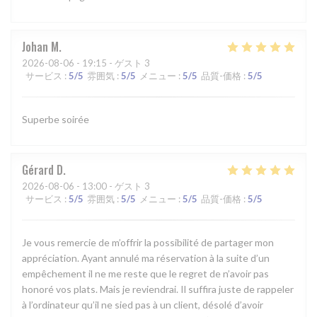
Johan
M
2026-08-06
- 19:15 - ゲスト 3
サービス
:
5
/5
雰囲気
:
5
/5
メニュー
:
5
/5
品質-価格
:
5
/5
Superbe soirée
Gérard
D
2026-08-06
- 13:00 - ゲスト 3
サービス
:
5
/5
雰囲気
:
5
/5
メニュー
:
5
/5
品質-価格
:
5
/5
Je vous remercie de m’offrir la possibilité de partager mon
appréciation. Ayant annulé ma réservation à la suite d’un
empêchement il ne me reste que le regret de n’avoir pas
honoré vos plats. Mais je reviendrai. Il suffira juste de rappeler
à l’ordinateur qu’il ne sied pas à un client, désolé d’avoir