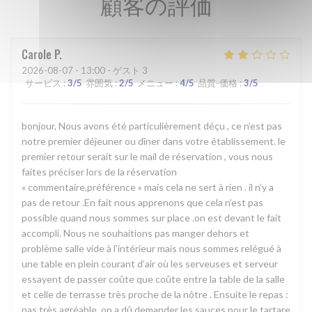
顧客の評価
Carole
P
2026-08-07
- 13:00 - ゲスト 3
サービス
:
3
/5
雰囲気
:
2
/5
メニュー
:
4
/5
品質-価格
:
3
/5
bonjour, Nous avons été particulièrement déçu , ce n’est pas
notre premier déjeuner ou dîner dans votre établissement. le
premier retour serait sur le mail de réservation , vous nous
faites préciser lors de la réservation
« commentaire,préférence » mais cela ne sert à rien . il n’y a
pas de retour .En fait nous apprenons que cela n’est pas
possible quand nous sommes sur place .on est devant le fait
accompli. Nous ne souhaitions pas manger dehors et
problème salle vide à l’intérieur mais nous sommes relégué à
une table en plein courant d’air où les serveuses et serveur
essayent de passer coûte que coûte entre la table de la salle
et celle de terrasse très proche de la nôtre . Ensuite le repas :
pas très agréable ,on a dû demander les sauces pour le tartare