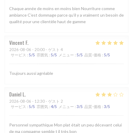
Chaque année de moins en moins bien Nourriture comme
ambiance C’est dommage parce qu’il y a vraiment un besoin de
qualité pour une clientèle haut de gamme
Vincent
F
2026-08-06
- 20:00 - ゲスト 4
サービス
:
5
/5
雰囲気
:
5
/5
メニュー
:
5
/5
品質-価格
:
5
/5
Toujours aussi agréable
Daniel
L
2026-08-06
- 12:30 - ゲスト 2
サービス
:
5
/5
雰囲気
:
4
/5
メニュー
:
3
/5
品質-価格
:
3
/5
Personnel sympathique Mon plat était un peu décevant celui
de ma compagne semble t il très bon