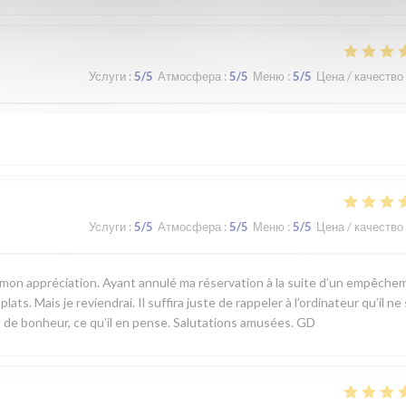
Услуги
:
5
/5
Атмосфера
:
5
/5
Меню
:
5
/5
Цена / качество
Услуги
:
5
/5
Атмосфера
:
5
/5
Меню
:
5
/5
Цена / качество
er mon appréciation. Ayant annulé ma réservation à la suite d’un empêch
ats. Mais je reviendrai. Il suffira juste de rappeler à l’ordinateur qu’il ne
 de bonheur, ce qu’il en pense. Salutations amusées. GD