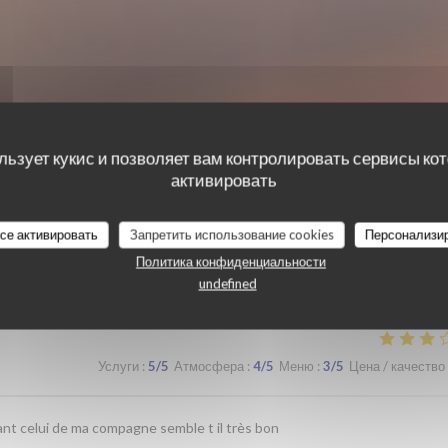
льзует кукис и позволяет вам контролировать сервисы ко
активировать
все активировать
Запретить использование cookies
Персонализи
наших посетителей
Политика конфиденциальности
undefined
Услуги
:
5
/5
Атмосфера
:
4
/5
Меню
:
3
/5
Цена / качество
nt celui de ma compagne semble t il très bon