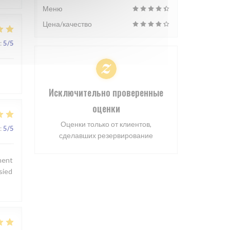
Меню
Цена/качество
:
5
/5
Исключительно проверенные
оценки
Оценки только от клиентов,
:
5
/5
сделавших резервирование
ement
 sied