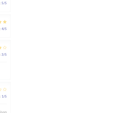
:
5
/5
:
4
/5
:
3
/5
:
1
/5
aison