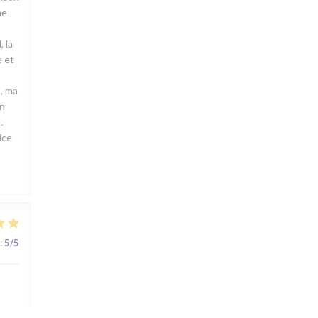
me
 la
e et
s, ma
on
…
ice
:
5
/5