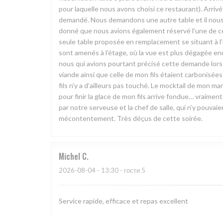
pour laquelle nous avons choisi ce restaurant). Arri
demandé. Nous demandons une autre table et il nous e
donné que nous avions également réservé l’une de ces t
seule table proposée en remplacement se situant à l’i
sont amenés à l’étage, où la vue est plus dégagée enc
nous qui avions pourtant précisé cette demande lors d
viande ainsi que celle de mon fils étaient carbonisé
fils n’y a d’ailleurs pas touché. Le mocktail de mon
pour finir la glace de mon fils arrive fondue… vraiment 
par notre serveuse et la chef de salle, qui n’y pouva
mécontentement. Très déçus de cette soirée.
Michel
C
2026-08-04
- 13:30 - гости 5
Service rapide, efficace et repas excellent