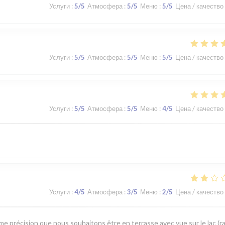
Услуги
:
5
/5
Атмосфера
:
5
/5
Меню
:
5
/5
Цена / качество
Услуги
:
5
/5
Атмосфера
:
5
/5
Меню
:
5
/5
Цена / качество
Услуги
:
5
/5
Атмосфера
:
5
/5
Меню
:
4
/5
Цена / качество
Услуги
:
4
/5
Атмосфера
:
3
/5
Меню
:
2
/5
Цена / качество
me précision que nous souhaitons être en terrasse avec vue sur le lac (r