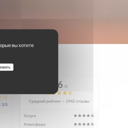
торые вы хотите
ровать
4.6
/5
Средний рейтинг —
2962 отзывы
:
3
/5
Услуги
Атмосфера