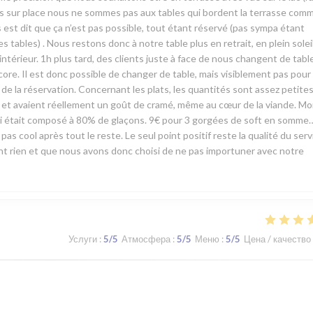
vés sur place nous ne sommes pas aux tables qui bordent la terrasse com
st dit que ça n’est pas possible, tout étant réservé (pas sympa étant
ables) . Nous restons donc à notre table plus en retrait, en plein soleil,
ntérieur. 1h plus tard, des clients juste à face de nous changent de tabl
ore. Il est donc possible de changer de table, mais visiblement pas pour
e la réservation. Concernant les plats, les quantités sont assez petite
es et avaient réellement un goût de cramé, même au cœur de la viande. M
 mari était composé à 80% de glaçons. 9€ pour 3 gorgées de soft en somme
pas cool après tout le reste. Le seul point positif reste la qualité du serv
ient rien et que nous avons donc choisi de ne pas importuner avec notre
Услуги
:
5
/5
Атмосфера
:
5
/5
Меню
:
5
/5
Цена / качество