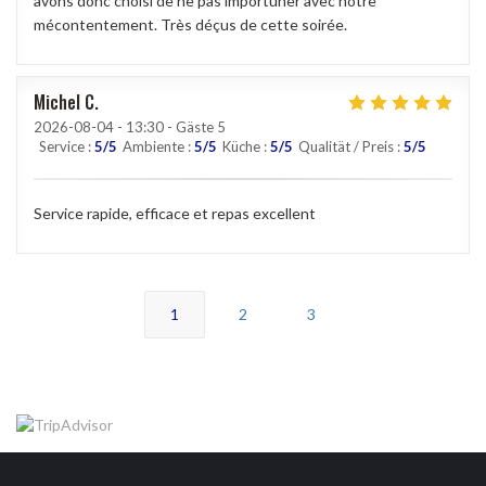
avons donc choisi de ne pas importuner avec notre
mécontentement. Très déçus de cette soirée.
Michel
C
2026-08-04
- 13:30 - Gäste 5
Service
:
5
/5
Ambiente
:
5
/5
Küche
:
5
/5
Qualität / Preis
:
5
/5
Service rapide, efficace et repas excellent
1
2
3