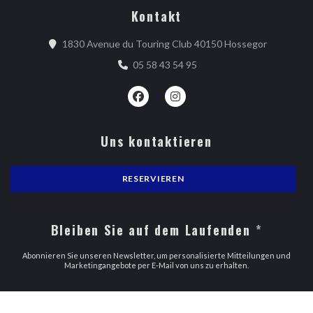
Kontakt
((öffnet e
1830 Avenue du Touring Club 40150 Hossegor
05 58 43 54 95
Facebook ((öffnet ein neues Fenster)
Instagram ((öffnet ein neues 
Uns kontaktieren
RESERVIEREN
Bleiben Sie auf dem Laufenden
*
Abonnieren Sie unseren Newsletter, um personalisierte Mitteilungen und
Marketingangebote per E-Mail von uns zu erhalten.
ABONNIEREN