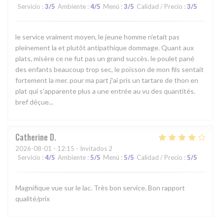
Servicio
:
3
/5
Ambiente
:
4
/5
Menú
:
3
/5
Calidad / Precio
:
3
/5
le service vraiment moyen, le jeune homme n'etait pas
pleinement la et plutôt antipathique dommage. Quant aux
plats, misère ce ne fut pas un grand succès. le poulet pané
des enfants beaucoup trop sec, le poisson de mon fils sentait
fortement la mer. pour ma part j'ai pris un tartare de thon en
plat qui s'apparente plus a une entrée au vu des quantités.
bref déçue...
Catherine
D
2026-08-01
- 12:15 - Invitados 2
Servicio
:
4
/5
Ambiente
:
5
/5
Menú
:
5
/5
Calidad / Precio
:
5
/5
Magnifique vue sur le lac. Très bon service. Bon rapport
qualité/prix