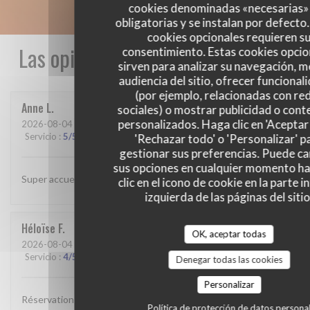
cookies denominadas «necesarias»
obligatorias y se instalan por defecto
cookies opcionales requieren s
Las opiniones de nuestros clientes
consentimiento. Estas cookies opcio
sirven para analizar su navegación, me
audiencia del sitio, ofrecer funcional
(por ejemplo, relacionadas con re
Anne
L
sociales) o mostrar publicidad o cont
personalizados. Haga clic en 'Aceptar 
2026-08-04
- 19:45 - Invitados 6
Servicio
:
5
/5
Ambiente
:
5
/5
Menú
:
4
/5
Calidad / Precio
:
3
/5
'Rechazar todo' o 'Personalizar' p
gestionar sus preferencias. Puede c
sus opciones en cualquier momento h
Super accueil et service parfait
clic en el icono de cookie en la parte i
izquierda de las páginas del sitio
Héloïse
F
OK, aceptar todas
2026-08-04
- 20:00 - Invitados 3
Servicio
:
4
/5
Ambiente
:
3
/5
Menú
:
2
/5
Calidad / Precio
:
1
/5
Denegar todas las cookies
Personalizar
Réservation faite 3 jours avant notre dîner, avec comme
Política de protección de datos persona