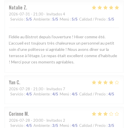
Natalie
Z
2026-07-31
- 21:30 - Invitados 4
Servicio
:
5
/5
Ambiente
:
5
/5
Menú
:
5
/5
Calidad / Precio
:
5
/5
Fidèle au Bistrot depuis l’ouverture ! Hiver comme été.
L’accueil est toujours très chaleureux un personnel au petit
soin d’une politesse si agréable ! Nous avons dîner sur la
terrasse à l’étage. Le repas était excellent comme d’habitude
! Merci pour ces moments agréables.
Yan
C
2026-07-28
- 21:30 - Invitados 7
Servicio
:
4
/5
Ambiente
:
4
/5
Menú
:
4
/5
Calidad / Precio
:
4
/5
Corinne
M
2026-07-28
- 20:00 - Invitados 2
Servicio
:
4
/5
Ambiente
:
3
/5
Menú
:
4
/5
Calidad / Precio
:
3
/5