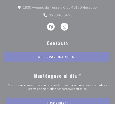
((abre en 
1830 Avenue du Touring Club 40150 Hossegor
05 58 43 54 95
Facebook ((abre en una nueva ventan
Instagram ((abre en una nuev
Contacto
RESERVAR UNA MESA
Manténgase al día
*
Suscríbase a nuestro boletín para recibir comunicaciones personalizadas y
ofertas de marketing por correo electrónico.
SUSCRIBIRSE