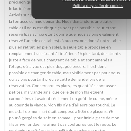
précision que nous souhaitons être en terrasse avec vue sur
Política de gestión de cookies
le lac (raison pour laquelle nous avons choisi ce restaurant).
Arrivés sur place nous ne sommes pas aux tables qui bordent
la terrasse comme demandé. Nous demandons une autre
table et il nous est dit que ça n’est pas possible, tout étant
réservé (pas sympa étant donné que nous avions également
réservé l’une de ces tables) . Nous restons donc à notre table
plus en retrait, en plein soleil, la seule table proposée en
remplacement se situant à l’intérieur. 1h plus tard, des clients
juste à face de nous changent de table et sont amenés à
l’étage, où la vue est plus dégagée encore. Il est donc
possible de changer de table, mais visiblement pas pour nous
qui avions pourtant précisé cette demande lors de la
réservation. Concernant les plats, les quantités sont assez
petites, ma viande ainsi que celle de mon fils étaient
carbonisées et avaient réellement un goût de cramé, même
au cœur de la viande. Mon fils n’y a d’ailleurs pas touché. Le
mocktail de mon mari était composé à 80% de glaçons. 9€
pour 3 gorgées de soft en somme… pour finir la glace de mon
fils arrive fondue… vraiment pas cool après tout le reste. Le
seul point positif reste la qualité du service par notre