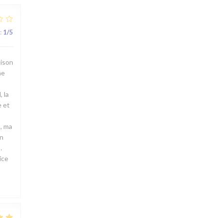
:
1
/5
aison
me
 la
e et
s, ma
on
…
ice