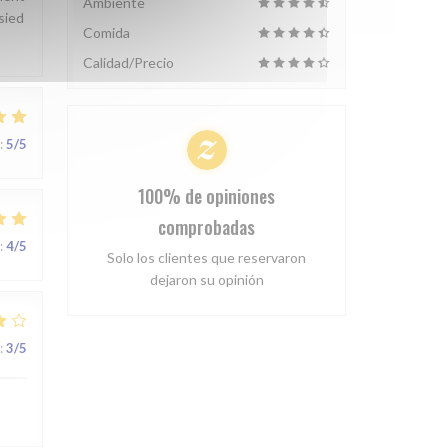
Ambiente
 sied
Comida
Calidad/Precio
:
5
/5
100% de opiniones
comprobadas
:
4
/5
Solo los clientes que reservaron
dejaron su opinión
:
3
/5