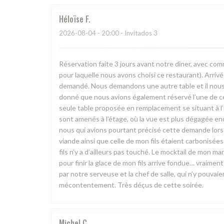
Héloïse
F
2026-08-04
- 20:00 - Invitados 3
Réservation faite 3 jours avant notre dîner, avec com
pour laquelle nous avons choisi ce restaurant). Arri
demandé. Nous demandons une autre table et il nous e
donné que nous avions également réservé l’une de ces t
seule table proposée en remplacement se situant à l’i
sont amenés à l’étage, où la vue est plus dégagée enc
nous qui avions pourtant précisé cette demande lors d
viande ainsi que celle de mon fils étaient carbonisé
fils n’y a d’ailleurs pas touché. Le mocktail de mon
pour finir la glace de mon fils arrive fondue… vraiment 
par notre serveuse et la chef de salle, qui n’y pouva
mécontentement. Très déçus de cette soirée.
Michel
C