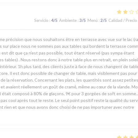
Servicio
:
4
/5
Ambiente
:
3
/5
Menú
:
2
/5
Calidad / Precio
me précision que nous souhaitons être en terrasse avec vue sur le lac (r
vés sur place nous ne sommes pas aux tables qui bordent la terrasse com
st dit que ça n’est pas possible, tout étant réservé (pas sympa étant
ables) . Nous restons donc à notre table plus en retrait, en plein soleil,
ntérieur. 1h plus tard, des clients juste à face de nous changent de tabl
ore. Il est donc possible de changer de table, mais visiblement pas pour
e la réservation. Concernant les plats, les quantités sont assez petite
es et avaient réellement un goût de cramé, même au cœur de la viande. M
 mari était composé à 80% de glaçons. 9€ pour 3 gorgées de soft en somme
pas cool après tout le reste. Le seul point positif reste la qualité du serv
ient rien et que nous avons donc choisi de ne pas importuner avec notre