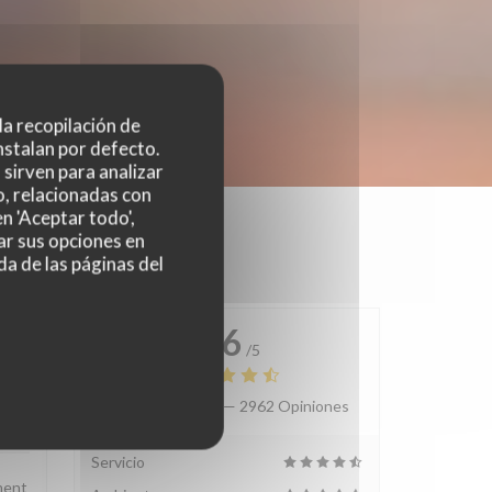
 la recopilación de
nstalan por defecto.
sirven para analizar
o, relacionadas con
n 'Aceptar todo',
ar sus opciones en
da de las páginas del
4.6
/5
Valoración media —
2962 Opiniones
:
5
/5
Servicio
ement