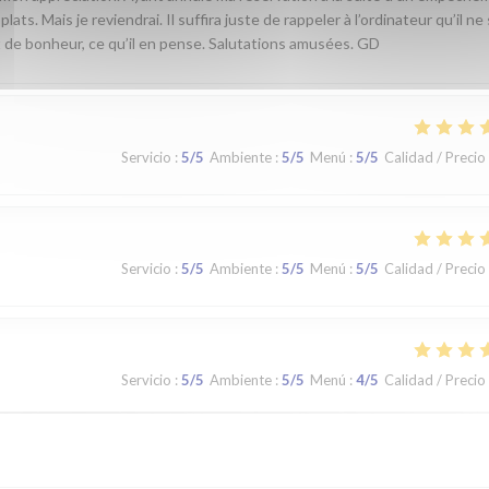
ats. Mais je reviendrai. Il suffira juste de rappeler à l’ordinateur qu’il ne
 de bonheur, ce qu’il en pense. Salutations amusées. GD
Servicio
:
5
/5
Ambiente
:
5
/5
Menú
:
5
/5
Calidad / Precio
Servicio
:
5
/5
Ambiente
:
5
/5
Menú
:
5
/5
Calidad / Precio
Servicio
:
5
/5
Ambiente
:
5
/5
Menú
:
4
/5
Calidad / Precio