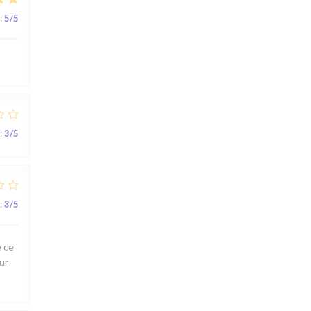
:
5
/5
:
3
/5
:
3
/5
e ce
ur