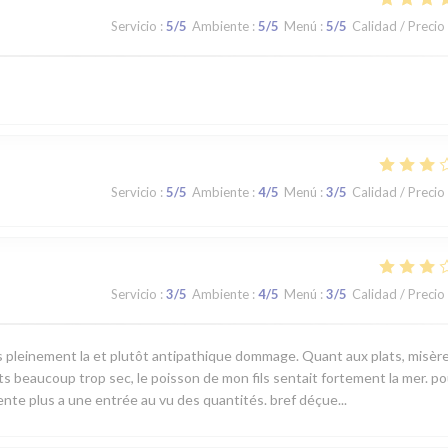
Servicio
:
5
/5
Ambiente
:
5
/5
Menú
:
5
/5
Calidad / Precio
Servicio
:
5
/5
Ambiente
:
4
/5
Menú
:
3
/5
Calidad / Precio
Servicio
:
3
/5
Ambiente
:
4
/5
Menú
:
3
/5
Calidad / Precio
s pleinement la et plutôt antipathique dommage. Quant aux plats, misèr
s beaucoup trop sec, le poisson de mon fils sentait fortement la mer. po
rente plus a une entrée au vu des quantités. bref déçue...