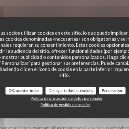
us socios utilizan cookies en este sitio, lo que puede implicar
as cookies denominadas «necesarias» son obligatorias y se i
nales requieren su consentimiento. Estas cookies opcionales 
ir la audiencia del sitio, ofrecer funcionalidades (por ejempl
o mostrar publicidad o contenidos personalizados. Haga clic e
 'Personalizar' para gestionar sus preferencias. Puede cambi
ciendo clic en el icono de cookie en la parte inferior izquier
es de nuestros clientes
sitio.
OK, aceptar todas
Denegar todas las cookies
Personalizar
Política de protección de datos personales
Política de gestión de cookies
Servicio
:
5
/5
Ambiente
:
5
/5
Menú
:
5
/5
Calidad / Precio
er mon appréciation. Ayant annulé ma réservation à la suite d’un empêch