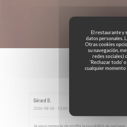
El restaurante y s
datos personales. L
Otras cookies opcio
su navegación, med
redes sociales) 
'Rechazar todo' o
cualquier momento ha
Las opinion
Gérard
D
2026-08-06
- 13:00 - Invitados 3
Je vous remercie de m’offrir la possibilité de partag