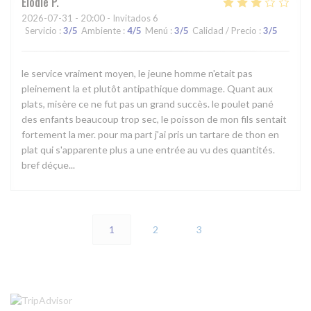
Elodie
P
2026-07-31
- 20:00 - Invitados 6
Servicio
:
3
/5
Ambiente
:
4
/5
Menú
:
3
/5
Calidad / Precio
:
3
/5
le service vraiment moyen, le jeune homme n'etait pas
pleinement la et plutôt antipathique dommage. Quant aux
plats, misère ce ne fut pas un grand succès. le poulet pané
des enfants beaucoup trop sec, le poisson de mon fils sentait
fortement la mer. pour ma part j'ai pris un tartare de thon en
plat qui s'apparente plus a une entrée au vu des quantités.
bref déçue...
1
2
3