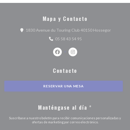
Mapa y Contacto
((abre en 
1830 Avenue du Touring Club 40150 Hossegor
05 58 43 54 95
Facebook ((abre en una nueva ventan
Instagram ((abre en una nuev
Contacto
RESERVAR UNA MESA
Manténgase al día
*
Suscríbase a nuestro boletín para recibir comunicaciones personalizadas y
ofertas de marketing por correo electrónico.