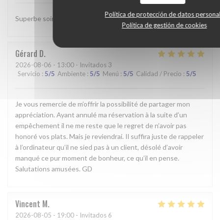
Política de protección de datos persona
Superbe soirée
Política de gestión de cookies
Gérard
D
2026-08-06
- 13:00 - Invitados 3
Servicio
:
5
/5
Ambiente
:
5
/5
Menú
:
5
/5
Calidad / Precio
:
5
/5
Je vous remercie de m’offrir la possibilité de partager mon
appréciation. Ayant annulé ma réservation à la suite d’un
empêchement il ne me reste que le regret de n’avoir pas
honoré vos plats. Mais je reviendrai. Il suffira juste de rappeler
à l’ordinateur qu’il ne sied pas à un client, désolé d’avoir
manqué ce pur moment de bonheur, ce qu’il en pense.
Salutations amusées. GD
Vincent
M
2026-08-05
- 19:00 - Invitados 6