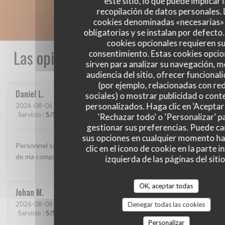
este sitio, lo que puede implicar 
recopilación de datos personales. 
cookies denominadas «necesarias»
obligatorias y se instalan por defecto
cookies opcionales requieren s
Las opiniones de nuestros clientes
consentimiento. Estas cookies opcio
sirven para analizar su navegación, me
audiencia del sitio, ofrecer funcional
(por ejemplo, relacionadas con re
Daniel
L
sociales) o mostrar publicidad o cont
personalizados. Haga clic en 'Aceptar 
2026-08-06
- 12:30 - Invitados 2
Servicio
:
5
/5
Ambiente
:
4
/5
Menú
:
3
/5
Calidad / Precio
:
3
/5
'Rechazar todo' o 'Personalizar' p
gestionar sus preferencias. Puede c
sus opciones en cualquier momento h
Personnel sympathique Mon plat était un peu décevant celui
clic en el icono de cookie en la parte i
de ma compagne semble t il très bon
izquierda de las páginas del sitio
OK, aceptar todas
Johan
M
2026-08-06
- 19:15 - Invitados 3
Denegar todas las cookies
Servicio
:
5
/5
Ambiente
:
5
/5
Menú
:
5
/5
Calidad / Precio
:
5
/5
Personalizar