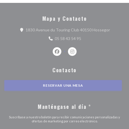
Mapa y Contacto
((abre en 
1830 Avenue du Touring Club 40150 Hossegor
05 58 43 54 95
Facebook ((abre en una nueva ventan
Instagram ((abre en una nuev
Contacto
RESERVAR UNA MESA
Manténgase al día
*
Suscríbase a nuestro boletín para recibir comunicaciones personalizadas y
ofertas de marketing por correo electrónico.