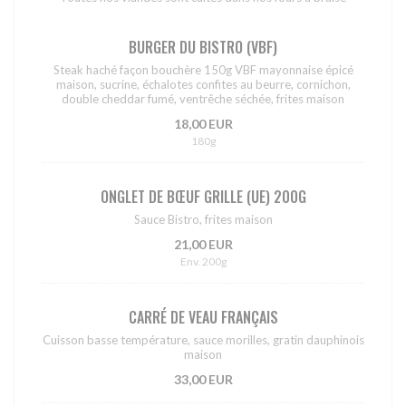
BURGER DU BISTRO (VBF)
Steak haché façon bouchère 150g VBF mayonnaise épicé
maison, sucrine, échalotes confites au beurre, cornichon,
double cheddar fumé, ventrêche séchée, frites maison
18,00 EUR
180g
ONGLET DE BŒUF GRILLE (UE) 200G
Sauce Bistro, frites maison
21,00 EUR
Env. 200g
CARRÉ DE VEAU FRANÇAIS
Cuisson basse température, sauce morilles, gratin dauphinois
maison
33,00 EUR