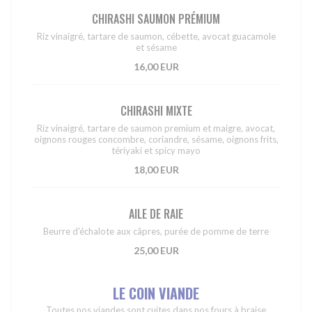
CHIRASHI SAUMON PRÉMIUM
Riz vinaigré, tartare de saumon, cébette, avocat guacamole
et sésame
16,00 EUR
CHIRASHI MIXTE
Riz vinaigré, tartare de saumon premium et maigre, avocat,
oignons rouges concombre, coriandre, sésame, oignons frits,
tériyaki et spicy mayo
18,00 EUR
AILE DE RAIE
Beurre d'échalote aux câpres, purée de pomme de terre
25,00 EUR
LE COIN VIANDE
Toutes nos viandes sont cuites dans nos fours à braise