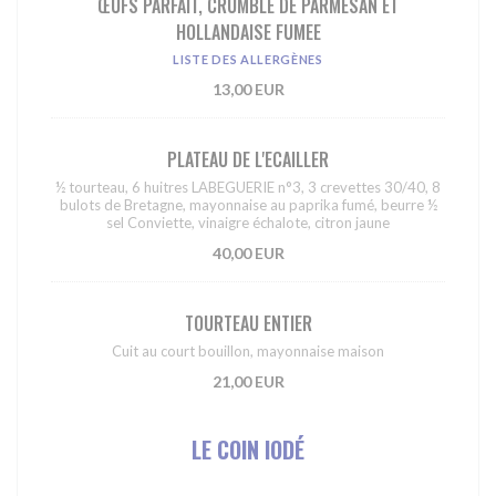
ŒUFS PARFAIT, CRUMBLE DE PARMESAN ET
HOLLANDAISE FUMEE
LISTE DES ALLERGÈNES
13,00 EUR
PLATEAU DE L'ECAILLER
½ tourteau, 6 huitres LABEGUERIE n°3, 3 crevettes 30/40, 8
bulots de Bretagne, mayonnaise au paprika fumé, beurre ½
sel Conviette, vinaigre échalote, citron jaune
40,00 EUR
TOURTEAU ENTIER
Cuit au court bouillon, mayonnaise maison
21,00 EUR
LE COIN IODÉ